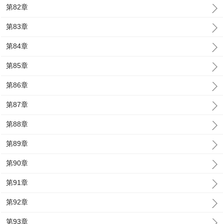
第82章
第83章
第84章
第85章
第86章
第87章
第88章
第89章
第90章
第91章
第92章
第93章