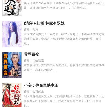
美人迟墓由作者冢离创作全本作品该小说情节跌宕起伏扣人心弦
是一本难得的情节与文笔俱佳的好书919言情小说...
[清穿＋红楼]林家有双姝
作者：时菀
在末世痛苦挣扎了三年之后，林碧玉穿越了。带着与动植物交流
沟通的能力，穿越进了红楼梦混杂清朝九龙夺嫡的世界。好消
息...
异界百变
作者：天生狂道
重生在卡拉泽大陆的星际百变战士。将在这个梦幻般的奇异世界
谱写出一段不朽的神话！...
小妾：你命里缺本王
作者：会飞的鱼
别人穿越都是风光无限，她穿越却是遭人追杀，这也就算了，还
要被某人吃干抹净，算了，好歹人家也是个皇子，拧不过胳膊
那...