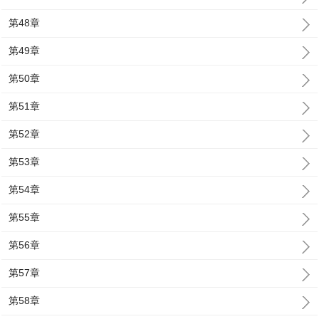
第48章
第49章
第50章
第51章
第52章
第53章
第54章
第55章
第56章
第57章
第58章