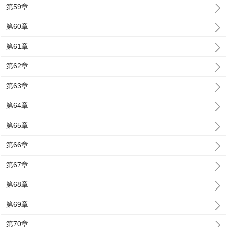
第59章
第60章
第61章
第62章
第63章
第64章
第65章
第66章
第67章
第68章
第69章
第70章