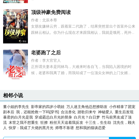
顶级神豪免费阅读
作者：北辰本尊
女朋友嫌林云穷，跟着富二代跑了，结果突然冒出个首富外公来
跟林云相认。你为什么现在才来跟我相认，我就是饿死，死外...
老婆跑了之后
作者：李大官官人
正所谓夫妻本是同林鸟，大难来时各自飞，当我陷入困境的时
候，老婆和我离了婚，而我却成了一位顶尖女神的上门女婿...
相邻小说
董小姐的李先生
影帝家的四岁小萌娃
万人迷主角他总想撩助攻
小作精拿了团宠
剧本后
我，还能抢救一下吗[穿书]
合法兽化
踏歌归来兮
神秘爱人
重生后发现
暴君的白月光是我
穿成霸总白月光的替身
白月光？白日梦
竹马前男友成了顶
流
末世之我不想重生
狂撩
粉丝天天追着我反攻
十三生，生生劫
沈先生，顾夫
人
快穿：我成了大佬的黑月光
师尊不靠谱
想和我的猫谈恋爱