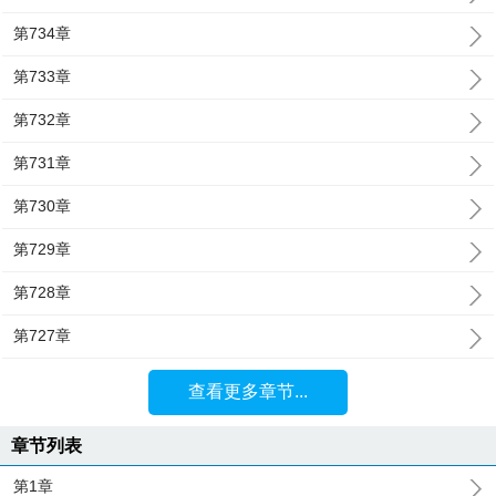
第734章
第733章
第732章
第731章
第730章
第729章
第728章
第727章
查看更多章节...
章节列表
第1章