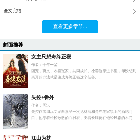
全文完结
查看更多章节...
封面推荐
女主只想寿终正寝
作者：十年一鉴
团宠，爽文，欢喜冤家，共同成长。徐善伽穿进书里，却没想到
离开的方法就是达成寿终正寝这个任务。...
失控+番外
作者：周沅
失控作者周沅文案向嘉第一次见林清和是在老家镇上的酒吧门
口，他穿着松松散散的白衬衣，支着长腿倚在饱经风霜的木门...
江山为枕