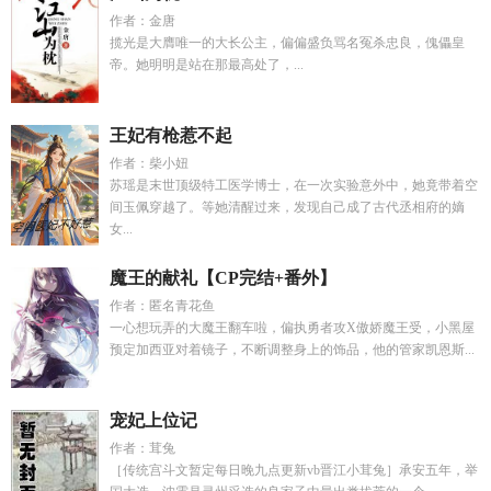
作者：金唐
揽光是大膺唯一的大长公主，偏偏盛负骂名冤杀忠良，傀儡皇
帝。她明明是站在那最高处了，...
王妃有枪惹不起
作者：柴小妞
苏瑶是末世顶级特工医学博士，在一次实验意外中，她竟带着空
间玉佩穿越了。等她清醒过来，发现自己成了古代丞相府的嫡
女...
魔王的献礼【CP完结+番外】
作者：匿名青花鱼
一心想玩弄的大魔王翻车啦，偏执勇者攻X傲娇魔王受，小黑屋
预定加西亚对着镜子，不断调整身上的饰品，他的管家凯恩斯...
宠妃上位记
作者：茸兔
［传统宫斗文暂定每日晚九点更新vb晋江小茸兔］承安五年，举