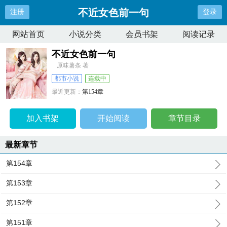
不近女色前一句
注册
登录
网站首页
小说分类
会员书架
阅读记录
不近女色前一句
原味薯条 著
都市小说
连载中
最近更新：
第154章
更新时间：
2026-04-08 16:38:49
加入书架
开始阅读
章节目录
最新章节
第154章
第153章
第152章
第151章