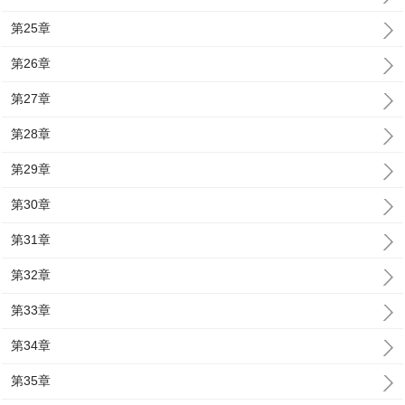
第25章
第26章
第27章
第28章
第29章
第30章
第31章
第32章
第33章
第34章
第35章