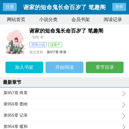
谢家的短命鬼长命百岁了 笔趣阁
注册
登录
网站首页
小说分类
会员书架
阅读记录
谢家的短命鬼长命百岁了 笔趣阁
怡然 著
言情小说
连载中
最近更新：
第957章 终章
更新时间：
2026-04-10 09:46:17
加入书架
开始阅读
章节目录
最新章节
第957章 终章
第956章 图啥
第955章 记录
第954章 暖和