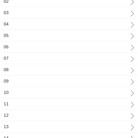
02
03
04
05
06
07
08
09
10
11
12
13