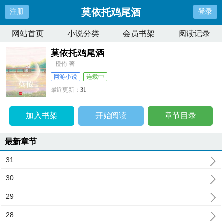
莫依托鸡尾酒
注册
登录
网站首页
小说分类
会员书架
阅读记录
莫依托鸡尾酒
橙侑 著
网游小说
连载中
最近更新：
31
更新时间：
2026-04-11 02:56:17
加入书架
开始阅读
章节目录
最新章节
31
30
29
28