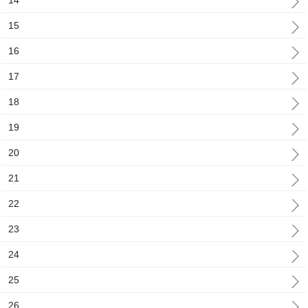
14
15
16
17
18
19
20
21
22
23
24
25
26