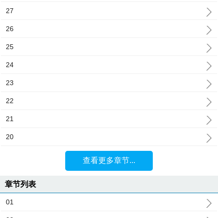
27
26
25
24
23
22
21
20
查看更多章节...
章节列表
01