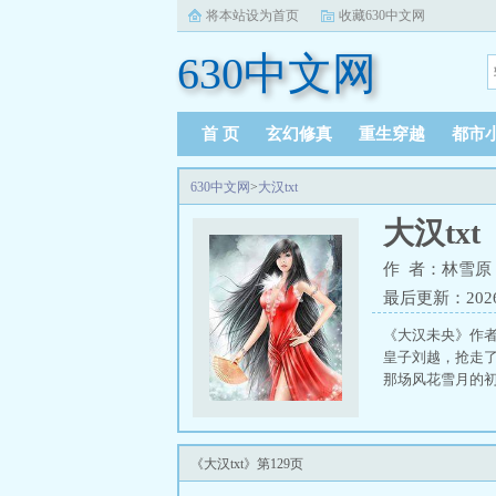
将本站设为首页
收藏630中文网
630中文网
首 页
玄幻修真
重生穿越
都市
630中文网
>
大汉txt
大汉txt
作 者：林雪原
最后更新：2026-0
《大汉未央》作者
皇子刘越，抢走
那场风花雪月的初
《大汉txt》第129页