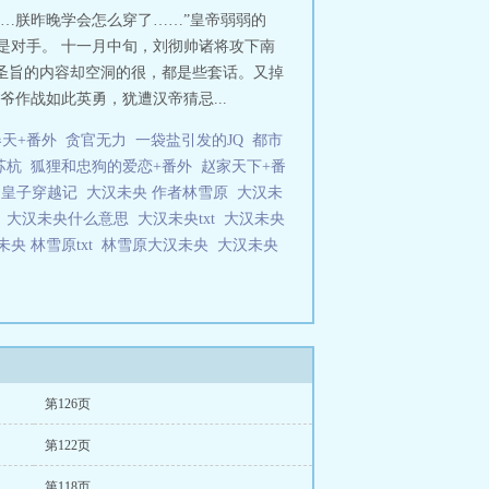
……朕昨晚学会怎么穿了……”皇帝弱弱的
不是对手。 十一月中旬，刘彻帅诸将攻下南
圣旨的内容却空洞的很，都是些套话。又掉
作战如此英勇，犹遭汉帝猜忌...
天+番外
贪官无力
一袋盐引发的JQ
都市
苏杭
狐狸和忠狗的爱恋+番外
赵家天下+番
白皇子穿越记
大汉未央 作者林雪原
大汉未
受
大汉未央什么意思
大汉未央txt
大汉未央
未央 林雪原txt
林雪原大汉未央
大汉未央
第126页
第122页
第118页