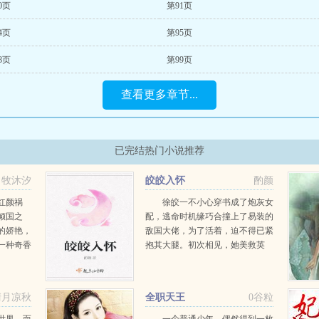
0页
第91页
4页
第95页
8页
第99页
查看更多章节...
已完结热门小说推荐
牧沐汐
皎皎入怀
酌颜
红颜祸
徐皎一不小心穿书成了炮灰女
倾国之
配，逃命时机缘巧合撞上了易装的
的娇艳，
敌国大佬，为了活着，迫不得已紧
一种奇香
抱其大腿。初次相见，她美救英
上战场，
雄，挂在他身上，含情脉脉，我对
，斗后
郎君一见钟情。救命之恩，郎君以
于历史，
身相许可好？某大佬笑意深深，
清月凉秋
全职天王
0谷粒
敌国皇室
好！...