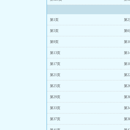
第1页
第2
第5页
第6
第9页
第1
第13页
第1
第17页
第1
第21页
第2
第25页
第2
第29页
第3
第33页
第3
第37页
第3