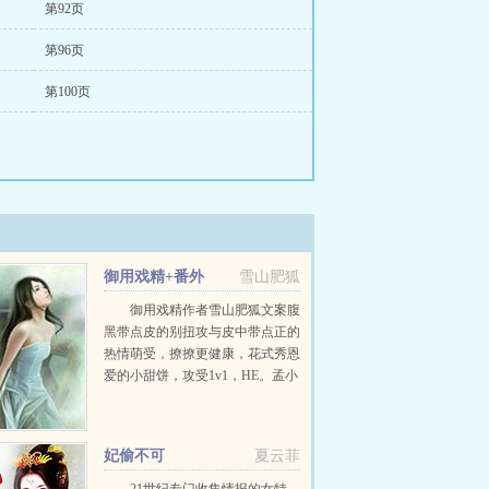
第92页
第96页
第100页
御用戏精+番外
雪山肥狐
御用戏精作者雪山肥狐文案腹
黑带点皮的别扭攻与皮中带点正的
热情萌受，撩撩更健康，花式秀恩
爱的小甜饼，攻受1v1，HE。孟小
侯爷是个外皮内正的小戏精，一次
阴差阳错竟把微服的皇上抢回了
家，而且还很主动地被皇上吃干抹
妃偷不可
夏云菲
净。春风一度，小...