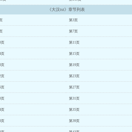
《大汉txt》章节列表
页
第3页
页
第7页
0页
第11页
4页
第15页
8页
第19页
2页
第23页
6页
第27页
0页
第31页
4页
第35页
8页
第39页