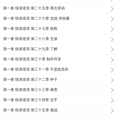
第一卷 惊涛逆浪 第二十五章 再次异动
第一卷 惊涛逆浪 第二十六章 交战 求收藏
第一卷 惊涛逆浪 第二十七章 获救
第一卷 惊涛逆浪 第二十八章 交谈
第一卷 惊涛逆浪 第二十九章 了解
第一卷 惊涛逆浪 第三十章 制作符箓
第一卷 惊涛逆浪 第三十一章 不是故意的
第一卷 惊涛逆浪 第三十二章 种子
第一卷 惊涛逆浪 第三十三章 被害
第一卷 惊涛逆浪 第三十四章 交手
第一卷 惊涛逆浪 第三十五章 激战