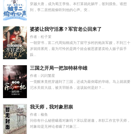
穿越大唐，成为蜀王李恪。本打算就此躺平，签到摸鱼。谁想
到，李二居然能偷听到他的心声。突...
婆婆让我守活寡？军官老公回来了
作者：松子茉
一朝穿书，富二代周知桐成为了留守乡村的炮灰军嫂，不到三十
岁就得累死，最为可怜的是两个娃会被恶婆婆卖给人贩子跺手
跺...
三国之开局一把加特林华雄
作者：闪闪繁星
一觉醒来竟然穿越到了三国，还成为最倒霉的华雄。马上就就要
汜水关前大战，被关羽斩杀，这该如何是好？...
我天师，我对象邪祟
作者：榆鱼
问你有什么秘密瞒着对象吗？宋以星谢邀，本职工作玄学天师，
对象却是无神论者瞒了对象三...