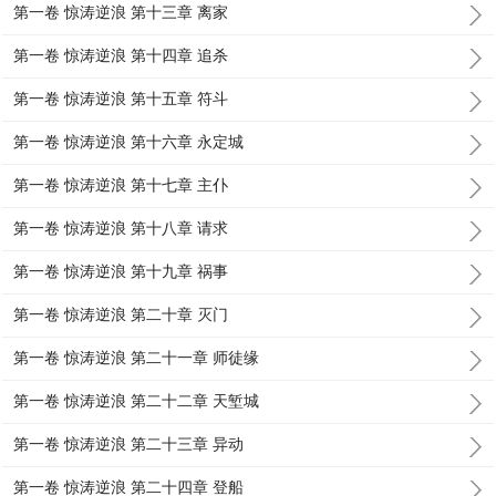
第一卷 惊涛逆浪 第十三章 离家
第一卷 惊涛逆浪 第十四章 追杀
第一卷 惊涛逆浪 第十五章 符斗
第一卷 惊涛逆浪 第十六章 永定城
第一卷 惊涛逆浪 第十七章 主仆
第一卷 惊涛逆浪 第十八章 请求
第一卷 惊涛逆浪 第十九章 祸事
第一卷 惊涛逆浪 第二十章 灭门
第一卷 惊涛逆浪 第二十一章 师徒缘
第一卷 惊涛逆浪 第二十二章 天堑城
第一卷 惊涛逆浪 第二十三章 异动
第一卷 惊涛逆浪 第二十四章 登船