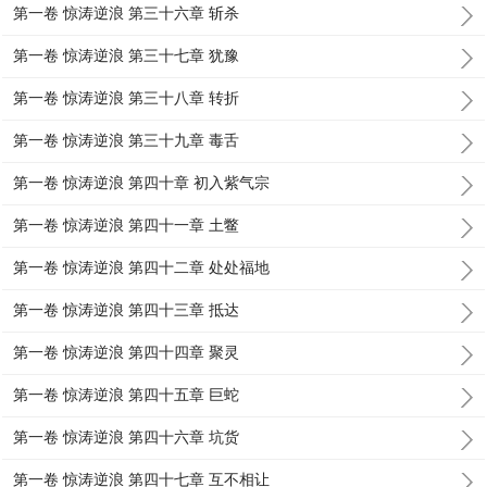
第一卷 惊涛逆浪 第三十六章 斩杀
第一卷 惊涛逆浪 第三十七章 犹豫
第一卷 惊涛逆浪 第三十八章 转折
第一卷 惊涛逆浪 第三十九章 毒舌
第一卷 惊涛逆浪 第四十章 初入紫气宗
第一卷 惊涛逆浪 第四十一章 土鳖
第一卷 惊涛逆浪 第四十二章 处处福地
第一卷 惊涛逆浪 第四十三章 抵达
第一卷 惊涛逆浪 第四十四章 聚灵
第一卷 惊涛逆浪 第四十五章 巨蛇
第一卷 惊涛逆浪 第四十六章 坑货
第一卷 惊涛逆浪 第四十七章 互不相让