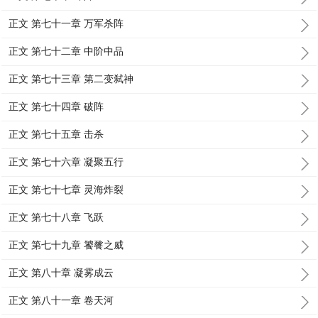
正文 第七十一章 万军杀阵
正文 第七十二章 中阶中品
正文 第七十三章 第二变弑神
正文 第七十四章 破阵
正文 第七十五章 击杀
正文 第七十六章 凝聚五行
正文 第七十七章 灵海炸裂
正文 第七十八章 飞跃
正文 第七十九章 饕餮之威
正文 第八十章 凝雾成云
正文 第八十一章 卷天河