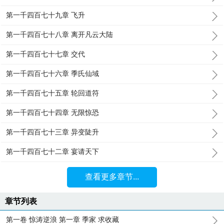
第一千四百七十九章 飞升
第一千四百七十八章 离开凡云大陆
第一千四百七十七章 交代
第一千四百七十六章 季氏仙域
第一千四百七十五章 轮回道符
第一千四百七十四章 无限惊恐
第一千四百七十三章 异变陡升
第一千四百七十二章 宴请天下
查看更多章节...
章节列表
第一卷 惊涛逆浪 第一章 季家 求收藏