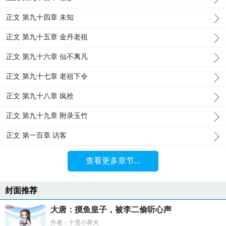
正文 第九十四章 未知
正文 第九十五章 金丹老祖
正文 第九十六章 仙不离凡
正文 第九十七章 老祖下令
正文 第九十八章 疯抢
正文 第九十九章 附录玉竹
正文 第一百章 访客
查看更多章节...
封面推荐
大唐：摸鱼皇子，被李二偷听心声
作者：十里小莽夫