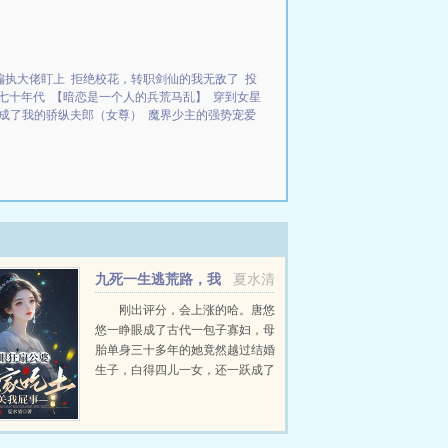
偏执大佬盯上
拒绝校花，转职剑仙的我无敌了
投
七十年代
【暗恋是一个人的兵荒马乱】
穿到女星
成了我的骄纵夫郎（女尊）
魔界少主的强势宠爱
九死一生逃荒路，我
夏水清
有系统心不慌
刚出评分，会上涨的哈。唐悠
悠一睁眼成了古代一包子寡妇，母
胎单身三十多年的她竟然越过结婚
生子，白得四儿一女，还一跃成了
婆婆。醒来就要被公婆捂死，拿去
配阴婚，女魔头般的她哪里忍得
了，狂甩公婆几十个耳光，和离，