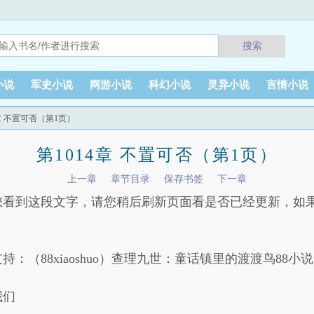
搜索
小说
军史小说
网游小说
科幻小说
灵异小说
言情小说
4章 不置可否（第1页）
第1014章 不置可否（第1页）
上一章
章节目录
保存书签
下一章
您看到这段文字，请您稍后刷新页面看是否已经更新，如
：（88xiaoshuo）查理九世：童话镇里的渡渡鸟88小
我们