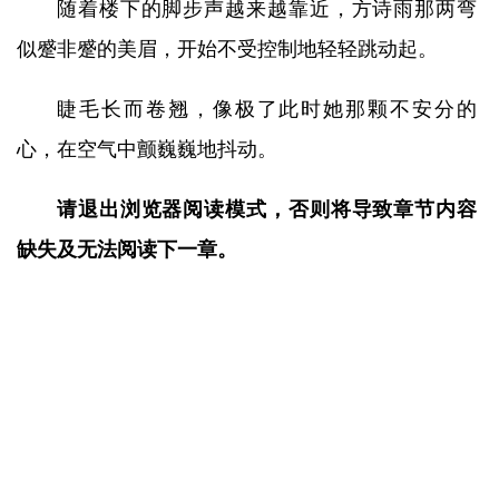
随着楼下的脚步声越来越靠近，方诗雨那两弯
似蹙非蹙的美眉，开始不受控制地轻轻跳动起。
睫毛长而卷翘，像极了此时她那颗不安分的
心，在空气中颤巍巍地抖动。
请退出浏览器阅读模式，否则将导致章节内容
缺失及无法阅读下一章。