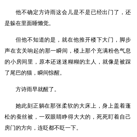
他不确定方诗雨这会儿是不是已经出门了，还
是躲在里面睡懒觉。
但他不知道的是，就在他推开楼下大门，脚步
声在玄关响起的那一瞬间，楼上那个充满粉色气息
的小房间里，原本还迷迷糊糊的主人，就像是被踩
了尾巴的猫，瞬间惊醒。
方诗雨早就醒了。
她此刻正躺在那张柔软的大床上，身上盖着蓬
松的蚕丝被，一双眼睛睁得大大的，死死盯着自己
房门的方向，连眨都不眨一下。