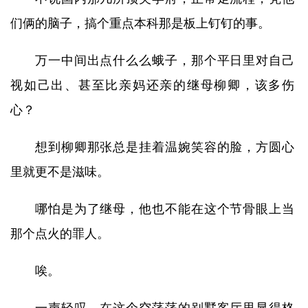
们俩的脑子，搞个重点本科那是板上钉钉的事。
万一中间出点什么么蛾子，那个平日里对自己
视如己出、甚至比亲妈还亲的继母柳卿，该多伤
心？
想到柳卿那张总是挂着温婉笑容的脸，方圆心
里就更不是滋味。
哪怕是为了继母，他也不能在这个节骨眼上当
那个点火的罪人。
唉。