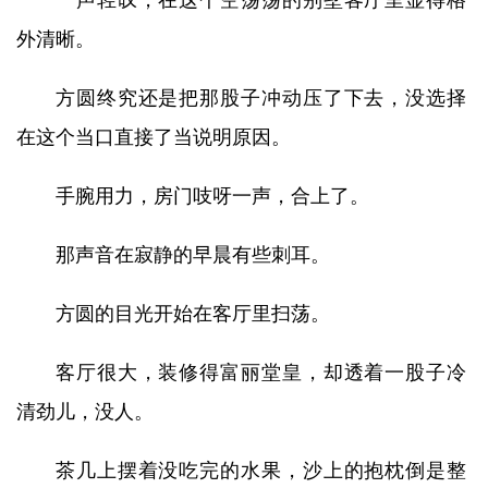
一声轻叹，在这个空荡荡的别墅客厅里显得格
外清晰。
方圆终究还是把那股子冲动压了下去，没选择
在这个当口直接了当说明原因。
手腕用力，房门吱呀一声，合上了。
那声音在寂静的早晨有些刺耳。
方圆的目光开始在客厅里扫荡。
客厅很大，装修得富丽堂皇，却透着一股子冷
清劲儿，没人。
茶几上摆着没吃完的水果，沙上的抱枕倒是整