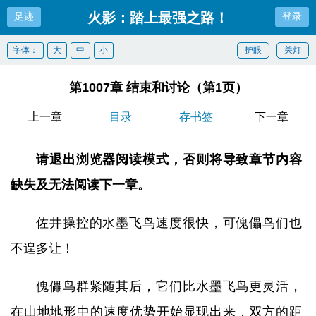
火影：踏上最强之路！
足迹
登录
字体：
大
中
小
护眼
关灯
第1007章 结束和讨论（第1页）
上一章
目录
存书签
下一章
请退出浏览器阅读模式，否则将导致章节内容
缺失及无法阅读下一章。
佐井操控的水墨飞鸟速度很快，可傀儡鸟们也
不遑多让！
傀儡鸟群紧随其后，它们比水墨飞鸟更灵活，
在山地地形中的速度优势开始显现出来，双方的距