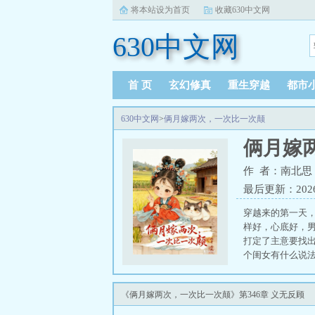
将本站设为首页
收藏630中文网
630中文网
首 页
玄幻修真
重生穿越
都市
630中文网
>
俩月嫁两次，一次比一次颠
俩月嫁
作 者：南北思
最后更新：2026-0
穿越来的第一天
样好，心底好，
打定了主意要找出
个闺女有什么说法
《俩月嫁两次，一次比一次颠》第346章 义无反顾