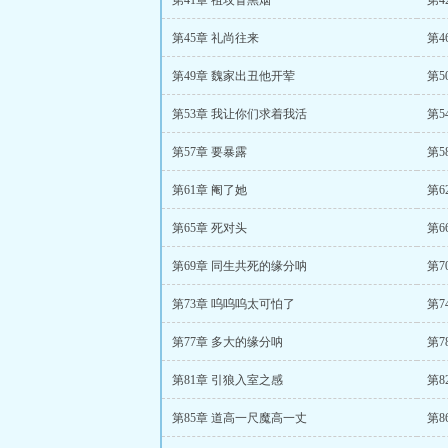
第41章 祖坟冒黑烟
第4
第45章 礼尚往来
第4
第49章 魏家出丑他开荤
第5
第53章 我让你们求着我活
第5
第57章 要暴露
第5
第61章 阉了她
第6
第65章 死对头
第6
第69章 同生共死的缘分呐
第7
第73章 呜呜呜太可怕了
第7
第77章 多大的缘分呐
第7
第81章 引狼入室之感
第8
第85章 道高一尺魔高一丈
第8