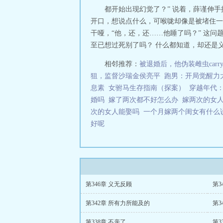
都开始出现幻觉了？” 说着，薛谨伸手
开口，想说点什么，可喉咙却像是被堵住一
干哑，“他，还，还……他睡了吗？” 这
至已想过死别了吗？ 什么都知道，却还是义
相邻推荐：
被退婚后，他伪装雌虫carr
狙，监督沙瑞金侯亮平
跑男：开局觉醒力
息素
女驸马生存指南（探案）
穿越年代
婚吗
嫁了两次都不好怎么办
嫁两次的女
次的女人能娶吗
一个月嫁两个闺女有什
好呢
第346章 义无反顾
第3
第342章 所有力所能及的
第3
第338章 不亲了
第3