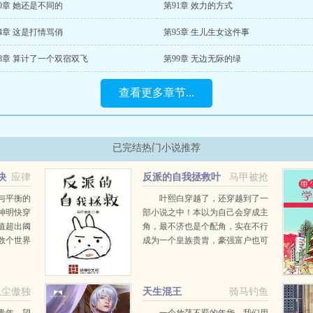
0章 她还是不同的
第91章 效力的方式
4章 这是打情骂俏
第95章 生儿生女这件事
8章 算计了一个双宿双飞
第99章 无边无际的绿
查看更多章节...
已完结热门小说推荐
快
应律
反派的自我拯救叶
马甲被抢
熙白
与平衡的
叶熙白穿越了，还穿越到了一
神明快穿
部小说之中！本以为自己会穿成主
值超出阈
角，最不济也是个配角，实在不行
数个世界
成为一个皇族贵胄，豪强富户也可
出手，却
以吧！哪曾想，自己却成了反派！
下，谢宴
妈耶我不想成为反派不想被...
反派的任
孤尘傲独
天生混王
骑马钓鱼