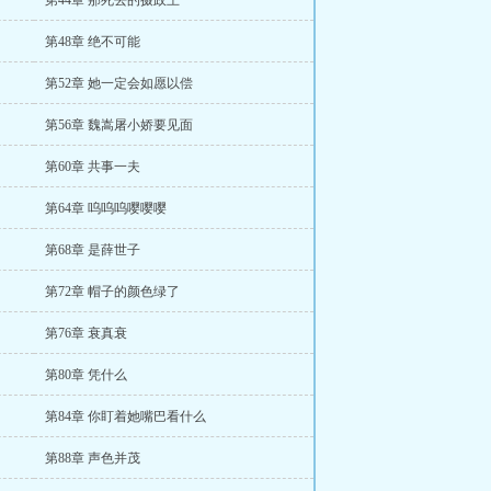
第44章 那死去的摄政王
第48章 绝不可能
第52章 她一定会如愿以偿
第56章 魏嵩屠小娇要见面
第60章 共事一夫
第64章 呜呜呜嘤嘤嘤
第68章 是薛世子
第72章 帽子的颜色绿了
第76章 衰真衰
第80章 凭什么
第84章 你盯着她嘴巴看什么
第88章 声色并茂