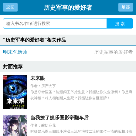
历史军事的爱好者
返回
足迹
搜 索
“历史军事的爱好者”相关作品
明末乞活帅
历史军事的爱好者
封面推荐
未来眼
作者：房产大亨
你是夺命医圣？能跟阎王爷抢生意？我能让你失业潦倒！你是麻
衣神相？相人相地断人生死？我能让你自砸招牌！...
当我撩了娱乐圈影帝翻车后
作者：酸奶麻花
时妤娱乐圈三四线小演员三流的演技二流的咖位一流的长相顶流