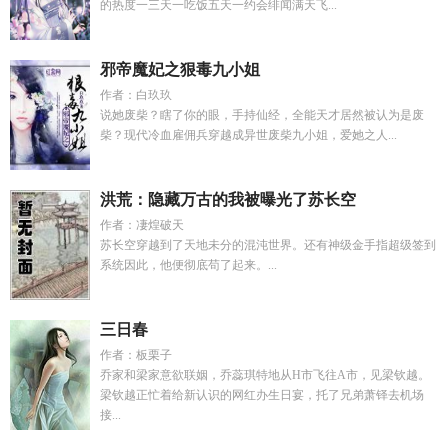
的热度一三天一吃饭五天一约会绯闻满天飞...
邪帝魔妃之狠毒九小姐
作者：白玖玖
说她废柴？瞎了你的眼，手持仙经，全能天才居然被认为是废
柴？现代冷血雇佣兵穿越成异世废柴九小姐，爱她之人...
洪荒：隐藏万古的我被曝光了苏长空
作者：凄煌破天
苏长空穿越到了天地未分的混沌世界。还有神级金手指超级签到
系统因此，他便彻底苟了起来。...
三日春
作者：板栗子
乔家和梁家意欲联姻，乔蕊琪特地从H市飞往A市，见梁钦越。
梁钦越正忙着给新认识的网红办生日宴，托了兄弟萧铎去机场
接...