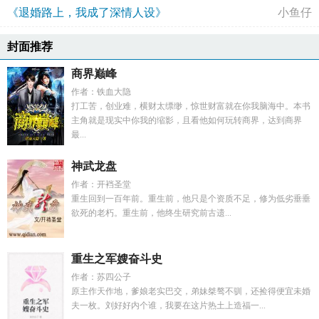
《退婚路上，我成了深情人设》
小鱼仔
封面推荐
商界巅峰
作者：铁血大隐
打工苦，创业难，横财太缥缈，惊世财富就在你我脑海中。本书
主角就是现实中你我的缩影，且看他如何玩转商界，达到商界
最...
神武龙盘
作者：开裆圣堂
重生回到一百年前。重生前，他只是个资质不足，修为低劣垂垂
欲死的老朽。重生前，他终生研究前古遗...
重生之军嫂奋斗史
作者：苏四公子
原主作天作地，爹娘老实巴交，弟妹桀骜不驯，还捡得便宜未婚
夫一枚。刘好好内个谁，我要在这片热土上造福一...