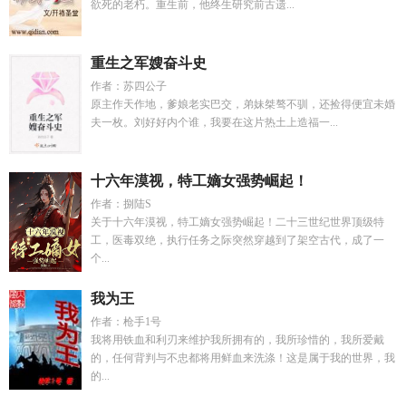
欲死的老朽。重生前，他终生研究前古遗...
重生之军嫂奋斗史
作者：苏四公子
原主作天作地，爹娘老实巴交，弟妹桀骜不驯，还捡得便宜未婚
夫一枚。刘好好内个谁，我要在这片热土上造福一...
十六年漠视，特工嫡女强势崛起！
作者：捌陆S
关于十六年漠视，特工嫡女强势崛起！二十三世纪世界顶级特
工，医毒双绝，执行任务之际突然穿越到了架空古代，成了一
个...
我为王
作者：枪手1号
我将用铁血和利刃来维护我所拥有的，我所珍惜的，我所爱戴
的，任何背判与不忠都将用鲜血来洗涤！这是属于我的世界，我
的...