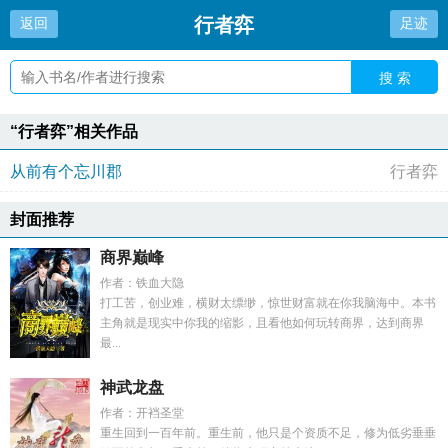
行者弈
返回
足迹
搜 索
“行者弈”相关作品
从前有个忘川郡
行者弈
封面推荐
商界巅峰
作者：铁血大隐
打工苦，创业难，横财太缥缈，惊世财富就在你我脑海中。本书
主角就是现实中你我的缩影，且看他如何玩转商界，达到商界
最...
神武龙盘
作者：开裆圣堂
重生回到一百年前。重生前，他只是个资质不足，修为低劣垂垂