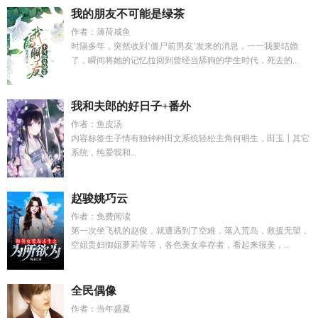
我的朋友不可能是绿茶
作者：薄荷咸鱼
时隔多年，突然收到‘僵尸前男友’发来的消息，一一我要结婚
了，瞬间将她的记忆拉回到曾经当舔狗的学生时代，死去的...
我和夫郎的好日子+番外
作者：鱼皮汤
内容标签生子情有独钟种田文系统轻松主角何明生，田玉┃其它
系统，纯爱我和...
赵骏姚巧云
作者：免费阅读
第一次坐飞机的赵俊，就遭遇到了空难，落入荒岛，救援无望，
空姐贵妇御姐萝莉等等，各色美女幸存者，看起来很美，...
全民偶像
作者：当年盛夏