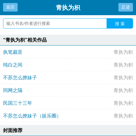
青执为枳
返回
足迹
搜 索
“青执为枳”相关作品
执笔裁音
青执为枳
纯白之间
青执为枳
不苏怎么撩妹子
青执为枳
同网之隔
青执为枳
民国三十三年
青执为枳
不苏怎么撩妹子（娱乐圈）
青执为枳
封面推荐