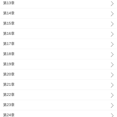
第13章
第14章
第15章
第16章
第17章
第18章
第19章
第20章
第21章
第22章
第23章
第24章