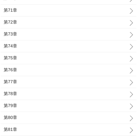
第71章
第72章
第73章
第74章
第75章
第76章
第77章
第78章
第79章
第80章
第81章