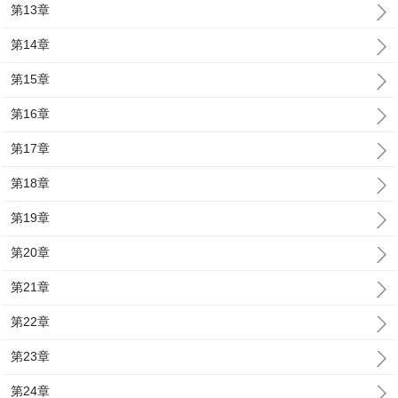
第13章
第14章
第15章
第16章
第17章
第18章
第19章
第20章
第21章
第22章
第23章
第24章