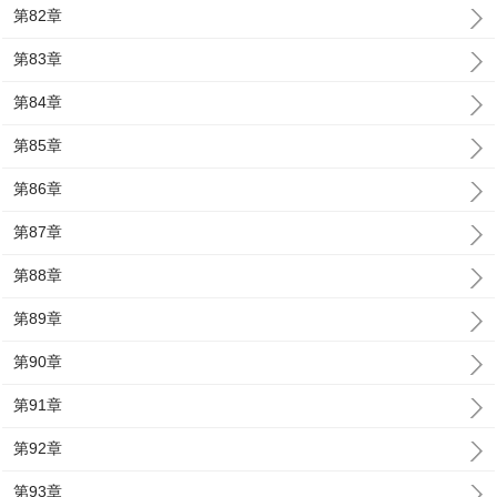
第82章
第83章
第84章
第85章
第86章
第87章
第88章
第89章
第90章
第91章
第92章
第93章