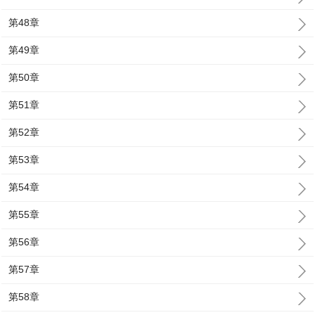
第48章
第49章
第50章
第51章
第52章
第53章
第54章
第55章
第56章
第57章
第58章