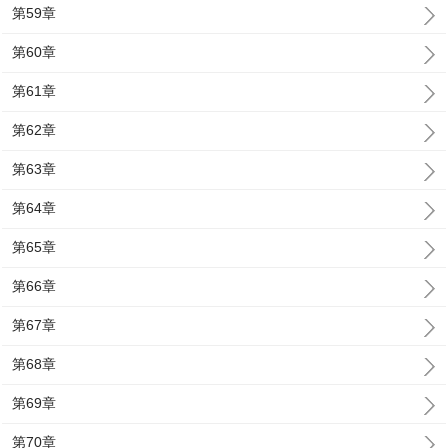
第59章
第60章
第61章
第62章
第63章
第64章
第65章
第66章
第67章
第68章
第69章
第70章