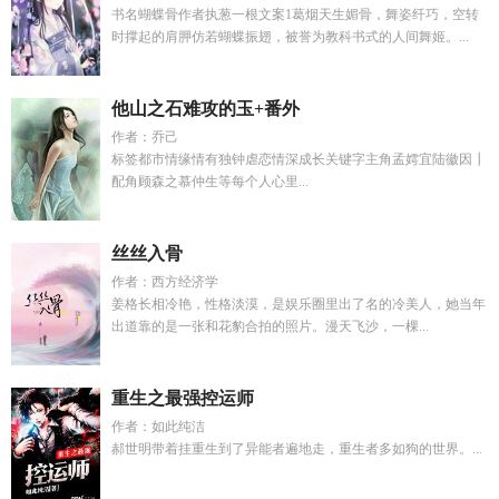
书名蝴蝶骨作者执葱一根文案1葛烟天生媚骨，舞姿纤巧，空转
时撑起的肩胛仿若蝴蝶振翅，被誉为教科书式的人间舞姬。...
他山之石难攻的玉+番外
作者：乔己
标签都市情缘情有独钟虐恋情深成长关键字主角孟嫮宜陆徽因┃
配角顾森之慕仲生等每个人心里...
丝丝入骨
作者：西方经济学
姜格长相冷艳，性格淡漠，是娱乐圈里出了名的冷美人，她当年
出道靠的是一张和花豹合拍的照片。漫天飞沙，一棵...
重生之最强控运师
作者：如此纯洁
郝世明带着挂重生到了异能者遍地走，重生者多如狗的世界。...