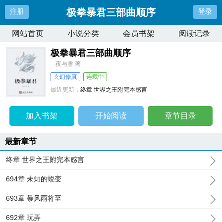
极拳暴君三部曲顺序
注册
登录
网站首页
小说分类
会员书架
阅读记录
极拳暴君三部曲顺序
夜与雪 著
玄幻修真
连载中
最近更新：
终章 世界之王附完本感言
更新时间：
2026-04-11 10:20:08
加入书架
开始阅读
章节目录
最新章节
终章 世界之王附完本感言
694章 未知的蜕变
693章 暴风雨将至
692章 玩弄