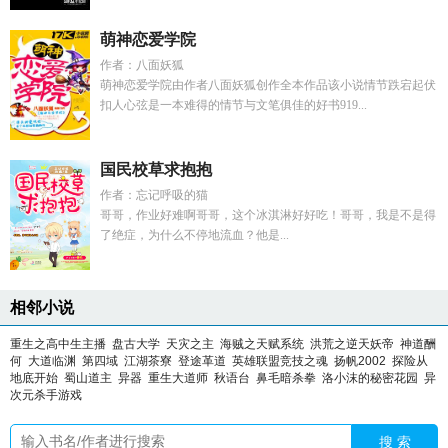
萌神恋爱学院
作者：八面妖狐
萌神恋爱学院由作者八面妖狐创作全本作品该小说情节跌宕起伏
扣人心弦是一本难得的情节与文笔俱佳的好书919...
国民校草求抱抱
作者：忘记呼吸的猫
哥哥，作业好难啊哥哥，这个冰淇淋好好吃！哥哥，我是不是得
了绝症，为什么不停地流血？他是...
相邻小说
重生之高中生主播
盘古大学
天灾之主
海贼之天赋系统
洪荒之逆天妖帝
神道酬
何
大道临渊
第四域
江湖茶寮
登途革道
英雄联盟竞技之魂
扬帆2002
探险从
地底开始
蜀山道主
异器
重生大道师
秋语台
鼻毛暗杀拳
洛小沫的秘密花园
异
次元杀手游戏
搜 索