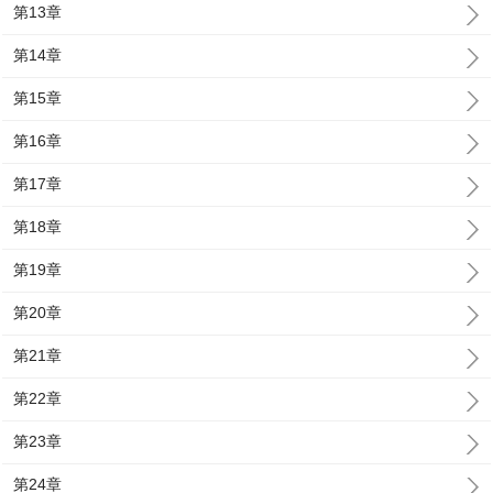
第13章
第14章
第15章
第16章
第17章
第18章
第19章
第20章
第21章
第22章
第23章
第24章