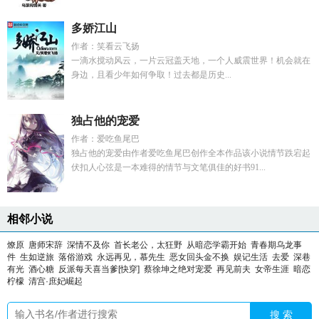
多娇江山
作者：笑看云飞扬
一滴水搅动风云，一片云冠盖天地，一个人威震世界！机会就在
身边，且看少年如何争取！过去都是历史...
独占他的宠爱
作者：爱吃鱼尾巴
独占他的宠爱由作者爱吃鱼尾巴创作全本作品该小说情节跌宕起
伏扣人心弦是一本难得的情节与文笔俱佳的好书91...
相邻小说
燎原
唐师宋辞
深情不及你
首长老公，太狂野
从暗恋学霸开始
青春期乌龙事
件
生如逆旅
落俗游戏
永远再见，慕先生
恶女回头金不换
娱记生活
去爱
深巷
有光
酒心糖
反派每天喜当爹[快穿]
蔡徐坤之绝对宠爱
再见前夫
女帝生涯
暗恋
柠檬
清宫·庶妃崛起
搜 索