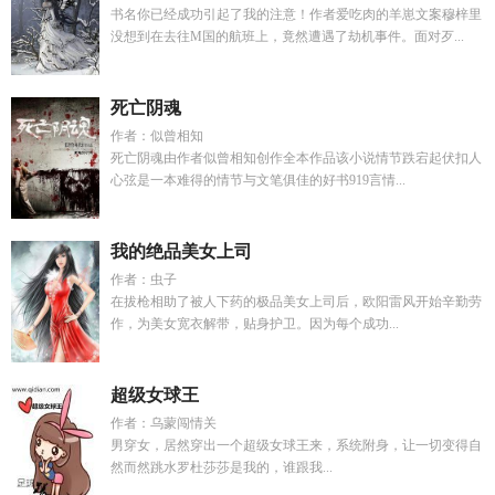
书名你已经成功引起了我的注意！作者爱吃肉的羊崽文案穆梓里
没想到在去往M国的航班上，竟然遭遇了劫机事件。面对歹...
死亡阴魂
作者：似曾相知
死亡阴魂由作者似曾相知创作全本作品该小说情节跌宕起伏扣人
心弦是一本难得的情节与文笔俱佳的好书919言情...
我的绝品美女上司
作者：虫子
在拔枪相助了被人下药的极品美女上司后，欧阳雷风开始辛勤劳
作，为美女宽衣解带，贴身护卫。因为每个成功...
超级女球王
作者：乌蒙闯情关
男穿女，居然穿出一个超级女球王来，系统附身，让一切变得自
然而然跳水罗杜莎莎是我的，谁跟我...