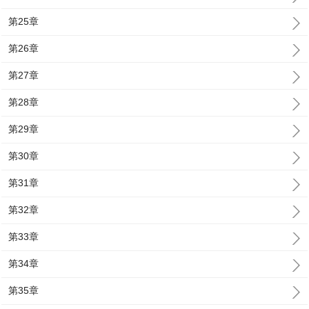
第25章
第26章
第27章
第28章
第29章
第30章
第31章
第32章
第33章
第34章
第35章