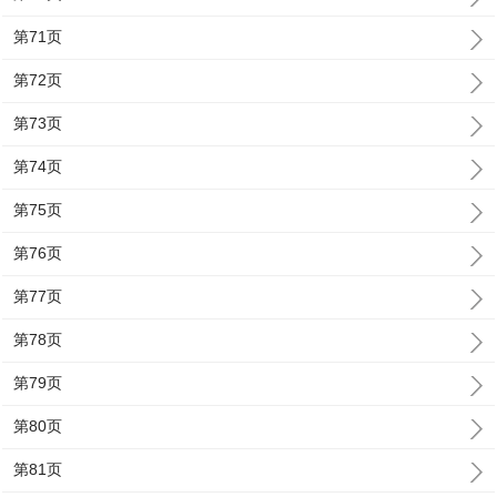
第71页
第72页
第73页
第74页
第75页
第76页
第77页
第78页
第79页
第80页
第81页