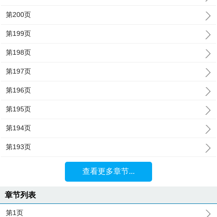
第200页
第199页
第198页
第197页
第196页
第195页
第194页
第193页
查看更多章节...
章节列表
第1页