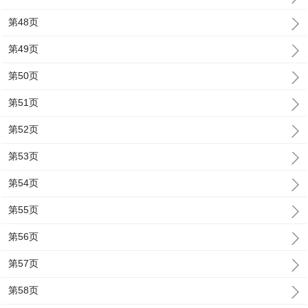
第48页
第49页
第50页
第51页
第52页
第53页
第54页
第55页
第56页
第57页
第58页