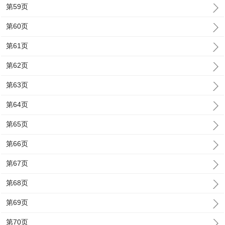
第59页
第60页
第61页
第62页
第63页
第64页
第65页
第66页
第67页
第68页
第69页
第70页