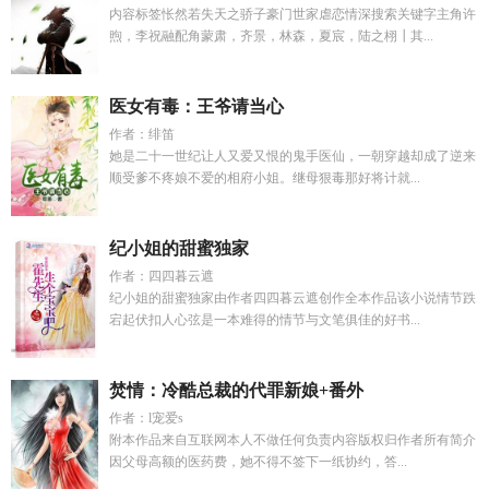
内容标签怅然若失天之骄子豪门世家虐恋情深搜索关键字主角许
煦，李祝融配角蒙肃，齐景，林森，夏宸，陆之栩┃其...
医女有毒：王爷请当心
作者：绯笛
她是二十一世纪让人又爱又恨的鬼手医仙，一朝穿越却成了逆来
顺受爹不疼娘不爱的相府小姐。继母狠毒那好将计就...
纪小姐的甜蜜独家
作者：四四暮云遮
纪小姐的甜蜜独家由作者四四暮云遮创作全本作品该小说情节跌
宕起伏扣人心弦是一本难得的情节与文笔俱佳的好书...
焚情：冷酷总裁的代罪新娘+番外
作者：l宠爱s
附本作品来自互联网本人不做任何负责内容版权归作者所有简介
因父母高额的医药费，她不得不签下一纸协约，答...