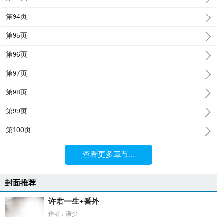
第94页
第95页
第96页
第97页
第98页
第99页
第100页
查看更多章节...
封面推荐
许君一生+番外
作者：谦少