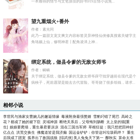
一本难得的情节与文笔俱佳的好书919言情小说免...
望九重烟火+番外
作者：素光同
此乃一篇甜文宠文爽文内容标签灵异神怪仙侠修真搜索关键字主
角珞姻上仙，修明神君┃配角凌泽上神...
绑定系统，做县令爹的无敌女师爷
作者：畴畴
关于绑定系统，做县令爹的无敌女师爷薛守拙穿越前在现代是个
病秧子，死前愿望是能去古代冒险。哥哥烧了很多纸钱，请求...
相邻小说
李世民与渔家女曹婉儿的邂逅情缘
毒液附身最强赘婿
雪豹叼错了尾巴
高岭之
花？都成了她的裙下臣
灵域神源
断绝关系后，父母悔到肠断
太上皇的猫[重
生]
娘娘要爬墙，重生暴君要凉凉
混在三国当军师
草根狂徒：我只想把田种好
亿点点
洪荒交换生
佛魔道皆是我济癫
国运金铲铲：你管这叫垃圾羁绊？
重生
后我成了团宠
孤养出了敌国战狼
[综武侠] 美人兔兔天下第一
酿秋实
算命太准