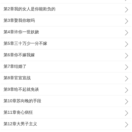
第2章我的女人是你能欺负的
第3章娶我你敢吗
第4章许你一世妖娆
第5章三十万少一分不嫁
第6章你不嫁我嫁
第7章结婚了
第8章官宣宣战
第9章给不起就免谈
第10章苏向晚的手段
第11章丧心病狂
第12章大男子主义