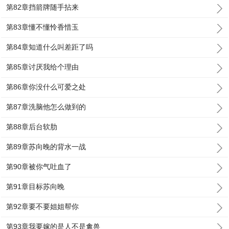
第82章挡箭牌随手拈来
第83章懂不懂怜香惜玉
第84章知道什么叫差距了吗
第85章讨厌我给个理由
第86章你没什么可爱之处
第87章洗脑他怎么做到的
第88章后台软肋
第89章苏向晚的背水一战
第90章被你气吐血了
第91章目标苏向晚
第92章要不要姐姐帮你
第93章我要嫁的是人不是禽兽