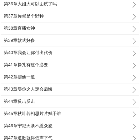
第36章大姐大可以面试了吗
第37章你就是个野种
第38章直播女神
第39章款式好多
第40章我会让你付出代价
第41章挣扎有这个必要
第42章摆他一道
第43章辱你之人定会后悔
第44章反击反击
第45章秋叶若相思片片赋予谁
第46章宁犯天条不惹众怒
第47章道歉就得低声下气