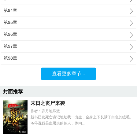
第94章
第95章
第96章
第97章
第98章
查看更多章节...
封面推荐
末日之丧尸来袭
作者：岁月地瓜派
新书已发死亡诡记地址我一出生，全身上下长满了白色的绒毛。
爷爷说我是血屠夫的传人，体内...