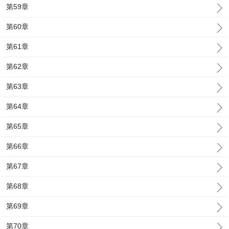
第59章
第60章
第61章
第62章
第63章
第64章
第65章
第66章
第67章
第68章
第69章
第70章