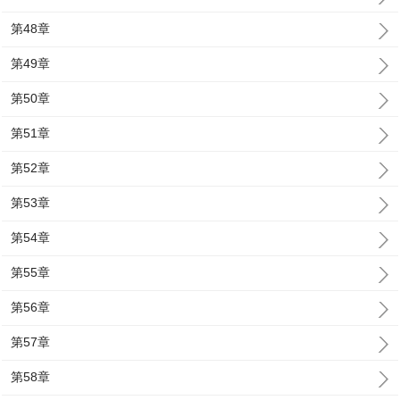
第48章
第49章
第50章
第51章
第52章
第53章
第54章
第55章
第56章
第57章
第58章