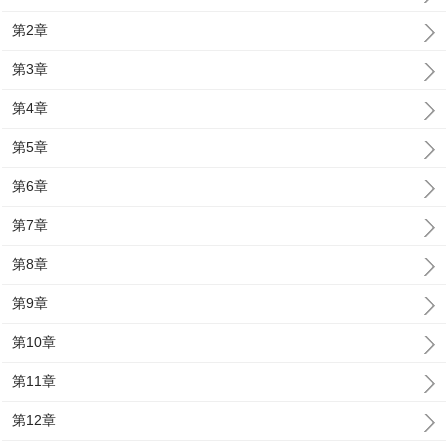
第2章
第3章
第4章
第5章
第6章
第7章
第8章
第9章
第10章
第11章
第12章