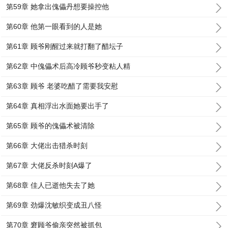
第59章 她拿出傀儡丹想要操控他
第60章 他第一眼看到的人是她
第61章 顾爷刚醒过来就打翻了醋坛子
第62章 中傀儡术后高冷顾爷秒变粘人精
第63章 顾爷 老婆吃醋了需要我安慰
第64章 真相浮出水面她要出手了
第65章 顾爷的傀儡术被清除
第66章 大佬出击猎杀时刻
第67章 大佬反杀时刻A爆了
第68章 佳人已逝他失去了她
第69章 劲爆沈敏织变成丑八怪
第70章 窘顾爷偷亲突然被抓包