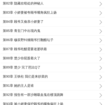
第82章 隐藏在暗处的神秘人
第83章 小娇妻被夸顾爷嘴角疯狂上扬
第84章 顾爷又偷亲小娇妻了
第85章 青玄门中出现内鬼
第86章 穆辰野纠缠顾爷打翻醋坛子
第87章 顾爷吃醋需要老婆哄着
第88章 楚少你屁股着火了
第89章 楚少 完了芭比Q了
第90章 王铁柱 我们是来炒菜的
第91章 她的主人是谁
第92章 报告有一群沙雕吸血鬼在楼顶跳舞
第93章 被小娇妻保护顾爷的嘴角疯狂上扬