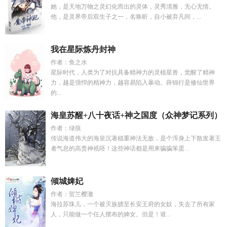
她，是天地万物之灵幻化而出的灵体，灵秀清雅，无心无情。
他，是灵界帝后双生子之一，名唤昕，自小被弃凡间，...
我在星际炼丹封神
作者：鱼之水
星际时代，人类为了对抗具备精神力的灵植星兽，觉醒了精神
力，越是强悍的精神力，越容易陷入暴动。薛锦行是修仙世界
的...
海皇苏醒+八十夜话+神之国度（众神梦记系列）
作者：绿痕
传说海道伟大的海皇沉著稳重神法无敌，是个浑身上下散发著王
者气息的高贵神祇呸！这些神话都是用来骗骗笨蛋...
倾城婢妃
作者：贺兰樱澈
海拉苏珠儿，一个被灭族掳至长安王府的女奴，失去了所有家
人，只能做一个任人摆布的婢女。但是！谁...