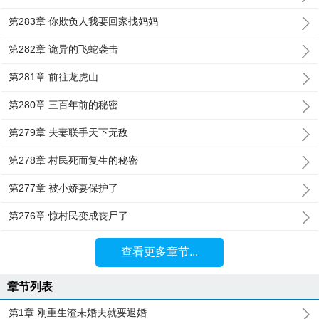
第283章 你欺负人我要回家找妈妈
第282章 诡异的飞蛇袭击
第281章 前往龙虎山
第280章 三百年前的秘密
第279章 夫妻联手天下无敌
第278章 村民死而复生的秘密
第277章 被小娇妻保护了
第276章 惊村民变成丧尸了
查看更多章节...
章节列表
第1章 刚重生渣未婚夫就要退婚