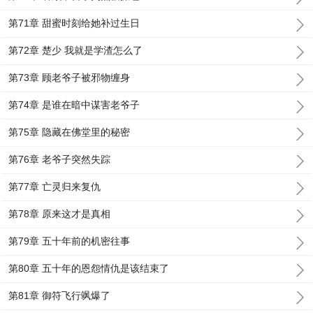
第71章 甜蜜时刻给她补过生日
第72章 楚少 我就是学渣怎么了
第73章 顾老爷子被邪物缠身
第74章 是谁在暗中谋害老爷子
第75章 隐藏在佛堂里的秘密
第76章 老爷子突然失踪
第77章 亡灵归来复仇
第78章 原来这才是真相
第79章 五十年前的机密往事
第80章 五十年的恩怨情仇是该结束了
第81章 御符飞行飒爆了