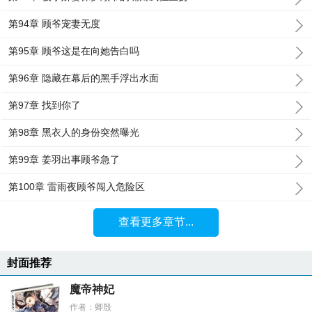
第94章 顾爷宠妻无度
第95章 顾爷这是在向她告白吗
第96章 隐藏在幕后的黑手浮出水面
第97章 找到你了
第98章 黑衣人的身份突然曝光
第99章 姜羽出事顾爷急了
第100章 雷雨夜顾爷闯入危险区
查看更多章节...
封面推荐
魔帝神妃
作者：卿殷