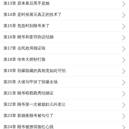
第13章 原来幕后黑手是她
第14章 是时候展示真正的技术了
第15章 危急时刻顾爷来了
第16章 顾爷和姜羽协议结婚
第17章 去民政局领证啦
第18章 传奇大师秒打脸
第19章 劲爆隐藏的真相竟如此可怕
第20章 大佬马甲掉了惊爆全场
第21章 顾爷暗戳戳秀结婚证
第22章 顾爷第一次被媳妇儿叫老公
第23章 新婚夜顾爷被勾引了
第24章 顾爷被撩得脸红心跳