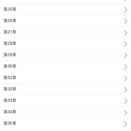
第25章
第26章
第27章
第28章
第29章
第30章
第31章
第32章
第33章
第34章
第35章