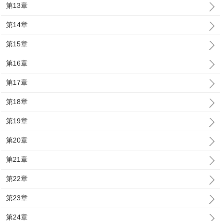
第13章
第14章
第15章
第16章
第17章
第18章
第19章
第20章
第21章
第22章
第23章
第24章