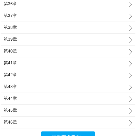
第36章
第37章
第38章
第39章
第40章
第41章
第42章
第43章
第44章
第45章
第46章