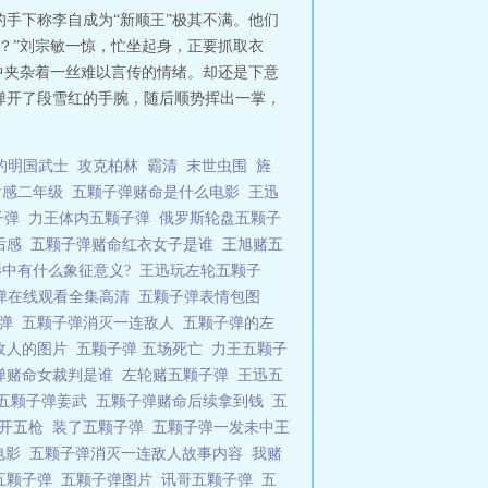
的手下称李自成为“新顺王”极其不满。他们
么？”刘宗敏一惊，忙坐起身，正要抓取衣
中夹杂着一丝难以言传的情绪。却还是下意
就弹开了段雪红的手腕，随后顺势挥出一掌，
的明国武士
攻克柏林
霸清
末世虫围
旌
后感二年级
五颗子弹赌命是什么电影
王迅
子弹
力王体内五颗子弹
俄罗斯轮盘五颗子
后感
五颗子弹赌命红衣女子是谁
王旭赌五
影中有什么象征意义?
王迅玩左轮五颗子
弹在线观看全集高清
五颗子弹表情包图
子弹
五颗子弹消灭一连敌人
五颗子弹的左
敌人的图片
五颗子弹 五场死亡
力王五颗子
弹赌命女裁判是谁
左轮赌五颗子弹
王迅五
五颗子弹姜武
五颗子弹赌命后续拿到钱
五
弹开五枪
装了五颗子弹
五颗子弹一发未中王
电影
五颗子弹消灭一连敌人故事内容
我赌
五颗子弹
五颗子弹图片
讯哥五颗子弹
五