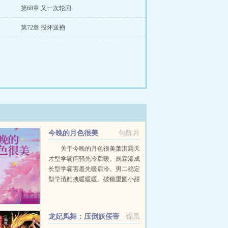
第68章 又一次轮回
第72章 投怀送抱
今晚的月色很美
勾陈月
关于今晚的月色很美萧淇霦天
才型学霸闷骚先冷后暖。辰霖浠成
长型学霸害羞先暖后冷。男二稳定
型学渣酷拽暖暖暖。破镜重圆小甜
文，历经十年才步入正轨。期间，
经历了高中大学研究生工作以后。
辰霖浠作势要捏他两下光天化...
龙妃凤舞：压倒妖佞帝
锦凰