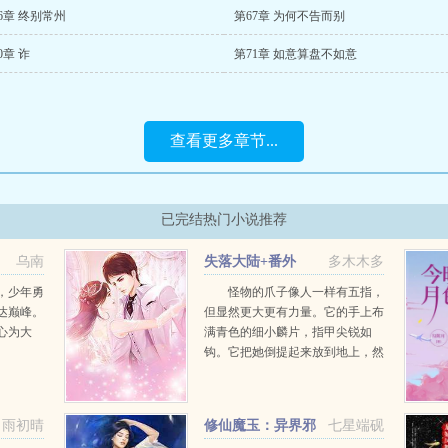
6章 终别常州
第67章 为何不告而别
0章 诈
第71章 如意算盘不如意
查看更多章节...
已完结热门小说推荐
乌南
失落大陆+番外
多木木多
，少年勇
怪物的爪子像人一样有五指，
达巅峰。
但显然更大更有力量。它的手上布
心为大
满青色的细小麟片，指甲尖锐如
钩。它把她倒提起来放到地上，然
后她就看到它长得什么样了。杨帆
安静又乖顺，她不想激怒这个怪
物。她顺从的侧卧在地上，任由这
雨初晴
修仙魔玉：异界邪
七星端砚
个怪物打量她。而她同时也在看...