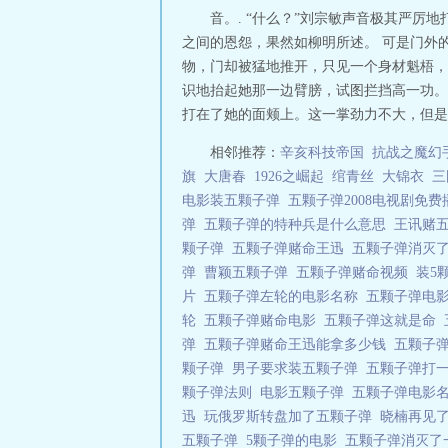
音。. “什么？”刘宗敏声音极其严
之间的恩怨，果然如柳明所述。 可是门外的
物，门却被猛地推开，只见一个身材魁梧，
识地抬起她那一边臂膀，试图拦挡高一功。
打在了她的面颊上。这一掌劲力不大，但是段
相邻推荐：
辛亥科技帝国
抗战之魔幻
旗
大唐春
1926之崛起
绾青丝
大锦衣
三
电影装五颗子弹
五颗子弹2008电视剧免
弹
五颗子弹的特种兵是什么意思
王讯赌
颗子弹
五颗子弹赌命王迅
五颗子弹消灭
弹
曹颖五颗子弹
五颗子弹赌命视频
装5
片
五颗子弹左轮的电影名称
五颗子弹电
轮
五颗子弹赌命电影
五颗子弹这就是命
弹
五颗子弹赌命王迅能拿多少钱
五颗子
颗子弹
男子要求装五颗子弹
五颗子弹打
颗子弹法则
电影五颗子弹
五颗子弹电影
迅
玩俄罗斯转盘加了五颗子弹
晓楠再见
五颗子弹
5颗子弹的电影
五颗子弹消灭了