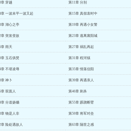
0章 穿越
第11章 分别
4章 一波未平一波又起
第15章 真假袁时中
8章 湖心之亭
第19章 再遇小女警
2章 突发变故
第23章 逃离襄阳城
6章 雨天
第27章 祸乱再起
0章 玉石俱焚
第31章 程河镇
4章 不堪凌辱
第35章 情落信阳
8章 神卜
第39章 再遇亲人
5章 双面人
第46章 刺杀
4章 分道扬镳
第55章 蹊跷断臂
8章 物是人非
第59章 将军对垒
2章 险处遇故人
第63章 隔世之感