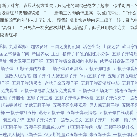
厉地打断了对方。袁晨从侧方看去，只见他的眉梢已然立了起来，似乎对自己
段雪红却仍继续说道：“……新顺王的御前侍卫高一功登门拜访。” “什
面相凶恶的年轻人走了进来。 段雪红极其快速地向床上瞟了一眼，目光
 “高侍卫！” 只见高一功突然极其快速地抬起手，似乎只用指尖之力，
雪红却...
手机
九鼎军师2
超级贤婿
三国之魔将乱舞
活色生枭
土佐之梦
武田家
国之帮爹当军阀
帝国养成
主公
杨棒子和他的囚犯小分队
五颗子弹读
费播放
孟大卫要五颗子弹
五颗子弹赌命视频的电影名
俄罗斯转盘装五颗
五颗子弹
五颗子弹的故事
五颗子弹赌命游戏
五颗子弹电影
五颗子弹观
了一连敌人观后感
赌子弹 牛人赌五颗子弹
体内五颗子弹
五颗子弹在电
颗子弹
五颗子弹演员表
这就是命五颗子弹
五颗子弹高清版电影
五颗子
影免费观看
五颗子弹电影完整版免费观看
五颗子弹五场死亡
赌枪五颗
五颗子弹赌命
五颗子弹王迅
五颗子弹俄罗斯转盘
五颗子弹消灭了一连
弹赌命完整版
姜武五颗子弹
五颗子弹免费观看
男人赌五颗子弹
五颗子
一枪 一颗子弹打五枪
迅哥五颗子弹
五颗子弹表情包
五颗子弹在线观看
名
装五颗子弹
五颗子弹消灭了一连敌人征文
五颗子弹开一枪和一颗子
了赌五颗子弹
五颗子弹观后感300字
赌五颗子弹的电影
五颗子弹是什么
一连敌人概括
5颗子弹
俄罗斯轮盘赌五颗子弹
来五颗子弹
一颗子弹和