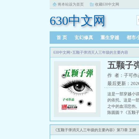
将本站设为首页
收藏630中文网
630中文网
首 页
玄幻修真
重生穿越
都市
630中文网
>
五颗子弹消灭人三年级的主要内容
五颗子
作 者：子可作
最后更新：2026-0
这是一部穿越小
的依托。这是一
之中的血泪悲伤
陈圆圆？《五颗
颗子弹是什么电影
《五颗子弹消灭人三年级的主要内容》第73章 王牌