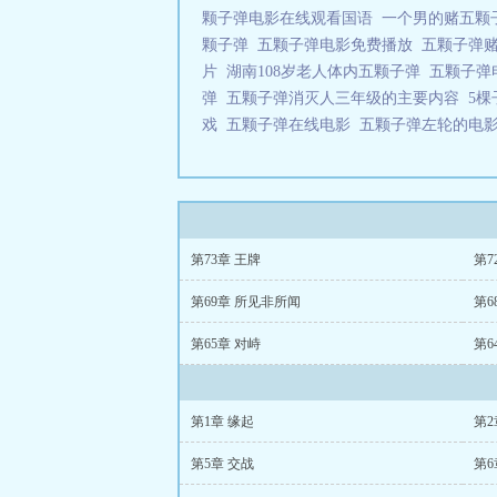
颗子弹电影在线观看国语
一个男的赌五
颗子弹
五颗子弹电影免费播放
五颗子弹
片
湖南108岁老人体内五颗子弹
五颗子弹
弹
五颗子弹消灭人三年级的主要内容
5
戏
五颗子弹在线电影
五颗子弹左轮的电
第73章 王牌
第7
第69章 所见非所闻
第6
第65章 对峙
第6
第1章 缘起
第2
第5章 交战
第6