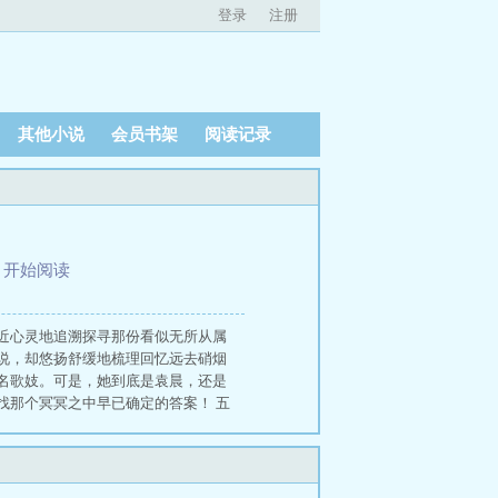
登录
注册
其他小说
会员书架
阅读记录
、
开始阅读
近心灵地追溯探寻那份看似无所从属
说，却悠扬舒缓地梳理回忆远去硝烟
名歌妓。可是，她到底是袁晨，还是
找那个冥冥之中早已确定的答案！ 五