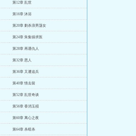
第12章 乱世
第16章 沐浴
第20章 剿杀浪男荡女
第24章 朱集镇求医
第28章 再遇仇人
第32章 恩人
第36章 又遭追兵
第40章 情去留
第52章 乱世奇谈
第56章 香消玉殒
第60章 离心之夜
第64章 杀暗杀