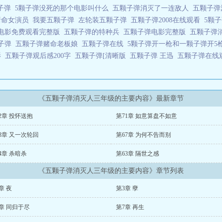
颗子弹
5颗子弹没死的那个电影叫什么
五颗子弹消灭了一连敌人
五颗子弹
赌命女演员
我要五颗子弹
左轮装五颗子弹
五颗子弹2008在线观看
5颗
电影免费观看完整版
五颗子弹的特种兵
五颗子弹电影完整版
五颗子弹
棵子弹
五颗子弹赌命老板娘
五颗子弹在线
5颗子弹开一枪和一颗子弹开5
影
五颗子弹观后感200字
五颗子弹[清晰版
五颗子弹 王迅
五颗子弹在线
《五颗子弹消灭人三年级的主要内容》最新章节
2章 投怀送抱
第71章 如意算盘不如意
8章 又一次轮回
第67章 为何不告而别
4章 杀暗杀
第63章 隔世之感
《五颗子弹消灭人三年级的主要内容》章节列表
章 夜
第3章 孽
章 同归于尽
第7章 再生