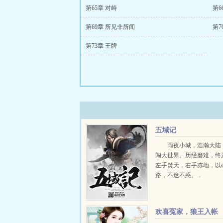
第65章 对峙
第6
第69章 所见非所闻
第7
第73章 王牌
五域记
雨夜小城，浩瀚大陆
闯大世界。历经磨难，终
左手焚天，右手冻地，以
路，不迷不惑。...
欢喜冤家，狼王入帐