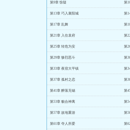
第9章 惊疑
第1
第13章 巧入襄阳城
第1
第17章 乱舞
第1
第21章 入住袁府
第2
第25章 转危为安
第2
第29章 惨烈恶斗
第3
第33章 夜宿大平镇
第3
第37章 孤村之恋
第3
第41章 醉落无锡
第4
第53章 貌合神离
第5
第57章 故地重游
第5
第61章 夺人所爱
第6