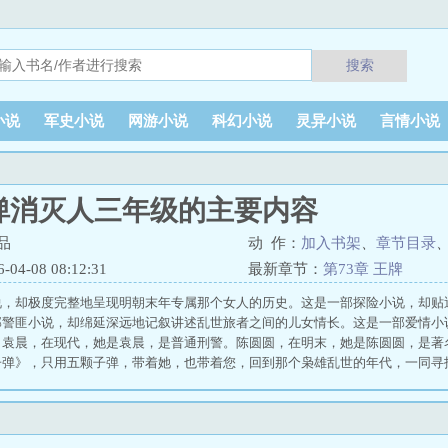
搜索
小说
军史小说
网游小说
科幻小说
灵异小说
言情小说
弹消灭人三年级的主要内容
品
动 作：
加入书架
、
章节目录
4-08 08:12:31
最新章节：
第73章 王牌
说，却极度完整地呈现明朝末年专属那个女人的历史。这是一部探险小说，却贴
部警匪小说，却绵延深远地记叙讲述乱世旅者之间的儿女情长。这是一部爱情小
。袁晨，在现代，她是袁晨，是普通刑警。陈圆圆，在明末，她是陈圆圆，是著
子弹》，只用五颗子弹，带着她，也带着您，回到那个枭雄乱世的年代，一同寻
 孟大卫要五颗子弹 给我来五颗子弹 俄罗斯轮盘赌五颗子弹 子可作品