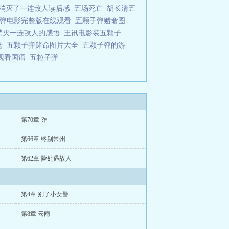
消灭了一连敌人读后感
五场死亡
胡长清五
子弹电影完整版在线观看
五颗子弹赌命图
消灭一连敌人的感悟
王讯电影装五颗子
枪
五颗子弹赌命图片大全
五颗子弹的游
观看国语
五粒子弹
第70章 诈
第66章 终别常州
第62章 险处遇故人
第4章 别了小女警
第8章 云雨