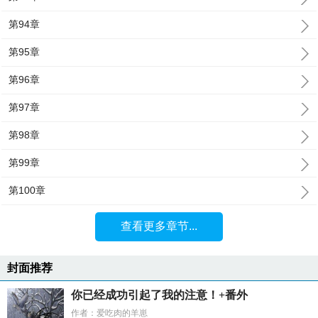
第94章
第95章
第96章
第97章
第98章
第99章
第100章
查看更多章节...
封面推荐
你已经成功引起了我的注意！+番外
作者：爱吃肉的羊崽