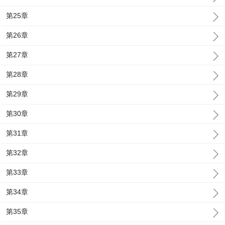
第25章
第26章
第27章
第28章
第29章
第30章
第31章
第32章
第33章
第34章
第35章