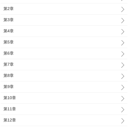
第2章
第3章
第4章
第5章
第6章
第7章
第8章
第9章
第10章
第11章
第12章