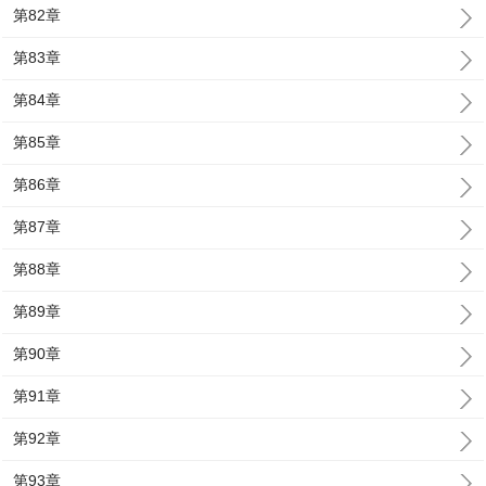
第82章
第83章
第84章
第85章
第86章
第87章
第88章
第89章
第90章
第91章
第92章
第93章