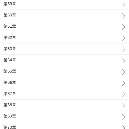
第59章
第60章
第61章
第62章
第63章
第64章
第65章
第66章
第67章
第68章
第69章
第70章