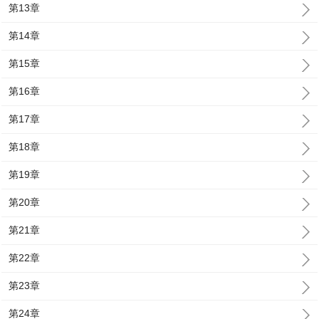
第13章
第14章
第15章
第16章
第17章
第18章
第19章
第20章
第21章
第22章
第23章
第24章