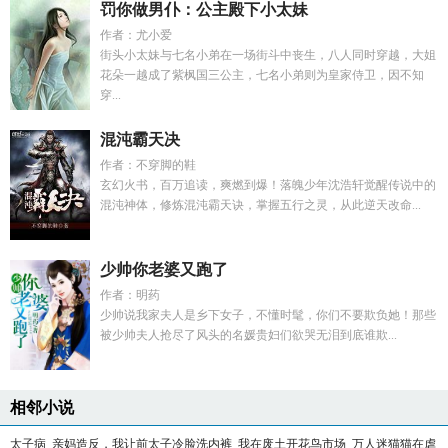
罚你做男仆：公主殿下小太妹
作者：尤小爱
街头小太妹与七名小弟在一场街斗中丧生，八人同时穿越，大姐
花朵一越成了紫枫国三公主，七名小弟则为皇家侍卫，因不知
穿...
混沌霸天决
作者：不穿脚的鞋
玄幻火书，百万追读，爽燃到爆！落魄少年沈浩轩觉醒传说中的
混沌神体，修炼混沌霸天诀，掌握五行之灵，从此逆天改命...
少帅你老婆又跑了
作者：明药
少帅说我家夫人是乡下女子，不懂时髦，你们不要欺负她！那些
被少帅夫人抢尽了风头的名媛贵妇们欲哭无泪到底谁欺...
相邻小说
太子病
亲妈造反，我让前太子冷脸洗内裤
我在废土开花鸟市场
万人迷猫猫在虐