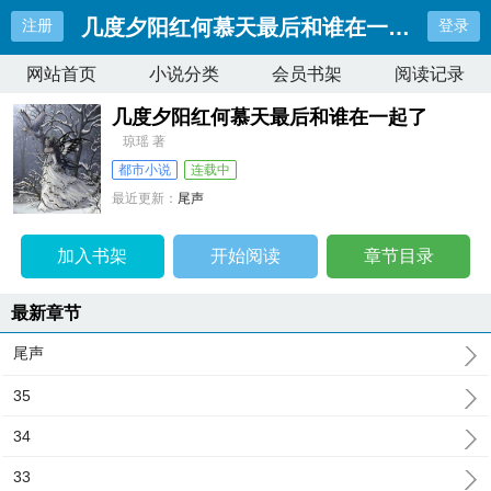
几度夕阳红何慕天最后和谁在一起了
注册
登录
网站首页
小说分类
会员书架
阅读记录
几度夕阳红何慕天最后和谁在一起了
琼瑶 著
都市小说
连载中
最近更新：
尾声
更新时间：
2026-04-08 16:19:35
加入书架
开始阅读
章节目录
最新章节
尾声
35
34
33