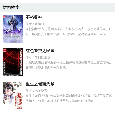
封面推荐
不朽尊神
作者：永恒41
九把神梭代表九系巅峰神术，前世郭临凑齐二枚便叱咤风云。可
是一场突如其来的大决战，叫他陨落，灵魂穿越至五千年前。...
红色警戒之民国
作者：华丽的虚伪
天启坦克在西伯利亚的平原上驰骋黑鹰战机在岛国上空施虐乌云
在华府上空汇集西南一颗颗拖...
重生之老而为贼
作者：老衲吃素
重生之老而为贼由作者老衲吃素创作全本作品该小说情节跌宕起
伏扣人心弦是一本难得的情节与文笔俱佳的好书91...