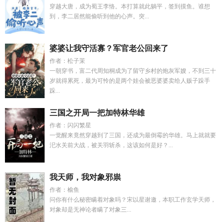
穿越大唐，成为蜀王李恪。本打算就此躺平，签到摸鱼。谁想
到，李二居然能偷听到他的心声。突...
婆婆让我守活寡？军官老公回来了
作者：松子茉
一朝穿书，富二代周知桐成为了留守乡村的炮灰军嫂，不到三十
岁就得累死，最为可怜的是两个娃会被恶婆婆卖给人贩子跺手
跺...
三国之开局一把加特林华雄
作者：闪闪繁星
一觉醒来竟然穿越到了三国，还成为最倒霉的华雄。马上就就要
汜水关前大战，被关羽斩杀，这该如何是好？...
我天师，我对象邪祟
作者：榆鱼
问你有什么秘密瞒着对象吗？宋以星谢邀，本职工作玄学天师，
对象却是无神论者瞒了对象三...