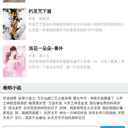
朽灵咒下篇
作者：衡攸玥
朽灵咒下篇由作者衡攸玥创作全本作品该小说情节跌宕起伏扣人
心弦是一本难得的情节与文笔俱佳的好书919言情...
浪花一朵朵+番外
作者：酒小七
内容标签都市情缘竞技搜索关键字主角唐一白，云朵┃配角┃其
它作为一个游泳运动员，唐一白光是靠脸...
相邻小说
武道独尊
妖孽小道士
万古仙婿江天义秦洛璃
重生年代：神医长姐飒爆了
斗罗
之神级选择系统
杨潇唐沐雪.
万道长途
斗罗之神圣金龙
我在修仙界的科研岁
月
混沌龙帝
在洪荒悠闲种田的日子
封神：我家师尊是火灵圣母
我的细胞好像
要造反
我，嫦娥男闺蜜！
剑开太平
种出一片神话传说
末世女帝只想搞钱
洪荒
关系户
玄幻：我真不会修仙
从长空市开始的崩坏生活