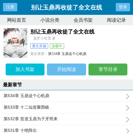
别让玉鼎再收徒了全文在线
注册
登录
网站首页
小说分类
会员书架
阅读记录
别让玉鼎再收徒了全文在线
菠罗小吹雪 著
重生穿越
连载中
最近更新：
第534章 玉鼎这个心机鼎
更新时间：
2026-04-11 03:29:14
加入书架
开始阅读
章节目录
最新章节
第534章 玉鼎这个心机鼎
第533章 十二仙首聚西岐
第532章 贫道玉鼎为子牙而来
第531章 十绝阵出