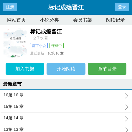
标记成瘾晋江
注册
登录
网站首页
小说分类
会员书架
阅读记录
标记成瘾晋江
公子欢 著
都市小说
连载中
最近更新：
16第 16 章
更新时间：
2026-04-13 03:16:59
加入书架
开始阅读
章节目录
最新章节
16第 16 章
15第 15 章
14第 14 章
13第 13 章