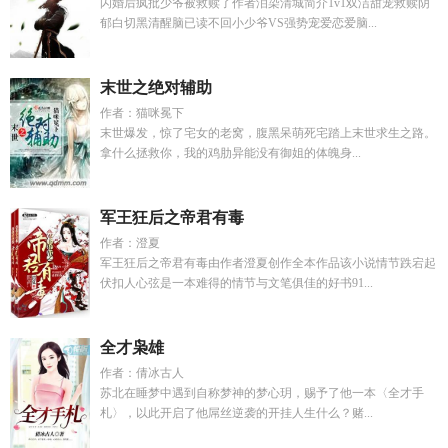
闪婚后疯批少爷被救赎了作者泪染清城简介1v1双洁甜宠救赎阴
郁白切黑清醒脑已读不回小少爷VS强势宠爱恋爱脑...
末世之绝对辅助
作者：猫咪冕下
末世爆发，惊了宅女的老窝，腹黑呆萌死宅踏上末世求生之路。
拿什么拯救你，我的鸡肋异能没有御姐的体魄身...
军王狂后之帝君有毒
作者：澄夏
军王狂后之帝君有毒由作者澄夏创作全本作品该小说情节跌宕起
伏扣人心弦是一本难得的情节与文笔俱佳的好书91...
全才枭雄
作者：倩冰古人
苏北在睡梦中遇到自称梦神的梦心玥，赐予了他一本〈全才手
札〉，以此开启了他屌丝逆袭的开挂人生什么？赌...