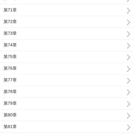
第71章
第72章
第73章
第74章
第75章
第76章
第77章
第78章
第79章
第80章
第81章