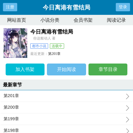
今日离港有雪结局
注册
登录
网站首页
小说分类
会员书架
阅读记录
今日离港有雪结局
你这般动人 著
都市小说
连载中
最近更新：
第201章
更新时间：
2026-04-10 12:11:35
加入书架
开始阅读
章节目录
最新章节
第201章
第200章
第199章
第198章