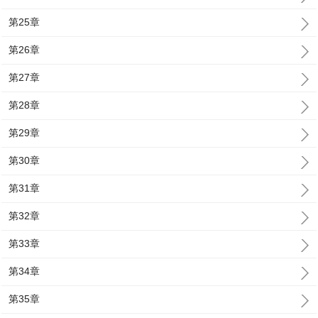
第25章
第26章
第27章
第28章
第29章
第30章
第31章
第32章
第33章
第34章
第35章