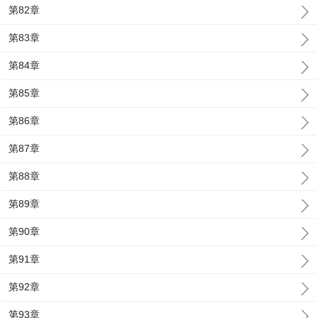
第82章
第83章
第84章
第85章
第86章
第87章
第88章
第89章
第90章
第91章
第92章
第93章