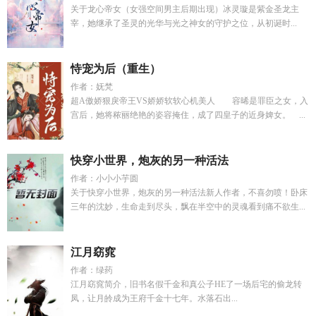
关于龙心帝女（女强空间男主后期出现）冰灵璇是紫金圣龙主
宰，她继承了圣灵的光华与光之神女的守护之位，从初诞时...
恃宠为后（重生）
作者：妩梵
超A傲娇狠戾帝王VS娇娇软软心机美人 容晞是罪臣之女，入
宫后，她将秾丽绝艳的姿容掩住，成了四皇子的近身婢女。 ...
快穿小世界，炮灰的另一种活法
作者：小小小芋圆
关于快穿小世界，炮灰的另一种活法新人作者，不喜勿喷！卧床
三年的沈妙，生命走到尽头，飘在半空中的灵魂看到痛不欲生...
江月窈窕
作者：绿药
江月窈窕简介，旧书名假千金和真公子HE了一场后宅的偷龙转
凤，让月皊成为王府千金十七年。水落石出...