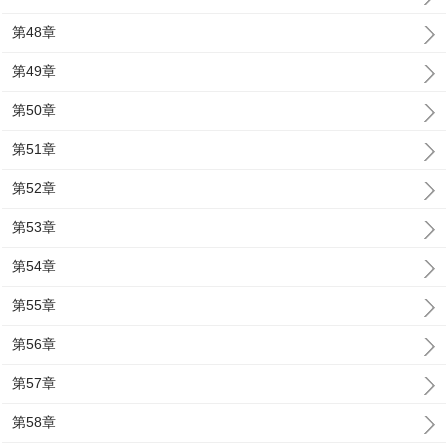
第48章
第49章
第50章
第51章
第52章
第53章
第54章
第55章
第56章
第57章
第58章