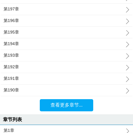
第197章
第196章
第195章
第194章
第193章
第192章
第191章
第190章
查看更多章节...
章节列表
第1章