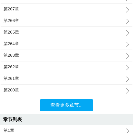
第267章
第266章
第265章
第264章
第263章
第262章
第261章
第260章
查看更多章节...
章节列表
第1章