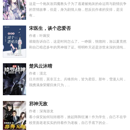
这是一个炮灰攻四魔教头子为了逃避被炮灰的命运而与剧情抗争
的苦情故事，但是，身为剧情人物，想反抗作者的安排，是没
有...
宋医生，谈个恋爱否
作者：叶琬安
谁能告诉自己，这是时间怎么了。一睁眼，恍惚间，洛以夏竟然
和自己暗恋多年的男神领了证。明明昨天还是涉世未深的清纯...
楚风云沐晴
作者：漠北
日月所照，莫非王土。兵锋所向，皆为君臣。那年，雪漫人间，
我携满身荣耀归来只为，...
邪神无敌
作者：深海游龙
看小保安如何玩转都市，掀起阵阵狂澜！作为学生，自己不在学
校里面老老实实的待着作为老板，自己手底下的企...