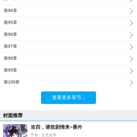
第94章
第95章
第96章
第97章
第98章
第99章
第100章
查看更多章节...
封面推荐
攻四，请按剧情来+番外
作者：五色龙章