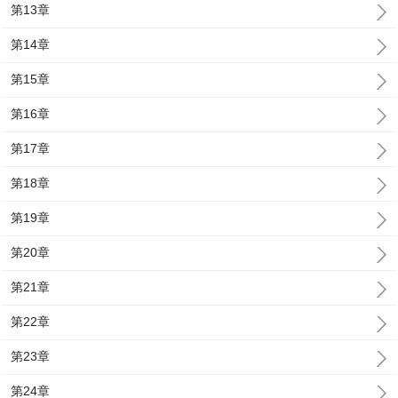
第13章
第14章
第15章
第16章
第17章
第18章
第19章
第20章
第21章
第22章
第23章
第24章