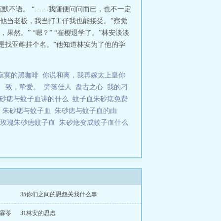
默不语。 “……我随便问问而已，也不一定
他当老板，我当打工仔我也能接受。”察觉
果然。” “嗯？” “崔樱退学了。”林安淡淡
是找亚雌挂个名。”他知道林安为了他的学
寂寞的黑咖啡
你说和离，我再嫁太上皇你
）
致，挚爱。
旁落佳人
盘古之心
我的刁
朱砂痣与蚊子血讲的什么
蚊子血朱砂痣免费
l
朱砂痣与蚊子血
朱砂痣与蚊子血的由
白玫瑰朱砂痣蚊子血
朱砂痣变成蚊子血什么
35你们之间的恩怨关我什么事
楚霖苓
31林安的思虑