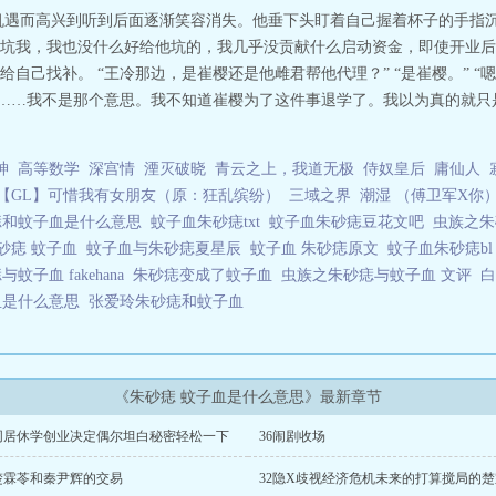
机遇而高兴到听到后面逐渐笑容消失。他垂下头盯着自己握着杯子的手指沉
坑我，我也没什么好给他坑的，我几乎没贡献什么启动资金，即使开业后
己找补。 “王冷那边，是崔樱还是他雌君帮他代理？” “是崔樱。” “嗯，
我……我不是那个意思。我不知道崔樱为了这件事退学了。我以为真的就只
神
高等数学
深宫情
湮灭破晓
青云之上，我道无极
侍奴皇后
庸仙人
【GL】可惜我有女朋友（原：狂乱缤纷）
三域之界
潮湿 （傅卫军X你
痣和蚊子血是什么意思
蚊子血朱砂痣txt
蚊子血朱砂痣豆花文吧
虫族之
朱砂痣 蚊子血
蚊子血与朱砂痣夏星辰
蚊子血 朱砂痣原文
蚊子血朱砂痣b
蚊子血 fakehana
朱砂痣变成了蚊子血
虫族之朱砂痣与蚊子血 文评
血是什么意思
张爱玲朱砂痣和蚊子血
《朱砂痣 蚊子血是什么意思》最新章节
7同居休学创业决定偶尔坦白秘密轻松一下
36闹剧收场
3楚霖苓和秦尹辉的交易
32隐X歧视经济危机未来的打算搅局的