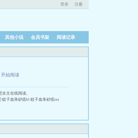
登录
注册
其他小说
会员书架
阅读记录
、
开始阅读
意思全文在线阅读。
 蚊子血朱砂痣bl 蚊子血朱砂痣txt