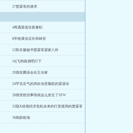
27楚霖苓的请求
4再遇梁道珍新兼职
8学校课业店长和林安
12取衣服秘书楚霖苓梁家八卦
16j飞狗跳酒吧行下
20朋友圈误会在王冷家
24罕见生气的闵欢动歪脑筋的梁道珍
28很突然但事情就这么发生了SFW
32隐X歧视经济危机未来的打算搅局的楚霖苓
36闹剧收场