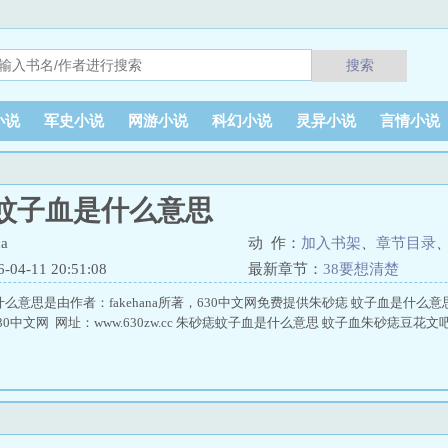
搜索
小说
军史小说
网游小说
科幻小说
灵异小说
言情小说
 蚊子血是什么意思
a
动 作：
加入书架
、
章节目录
4-11 20:51:08
最新章节：
38要想清楚
什么意思是由作者：fakehana所著，630中文网免费提供朱砂痣 蚊子血是什么
0中文网 网址：www.630zw.cc 朱砂痣蚊子血是什么意思 蚊子血朱砂痣豆花文吧