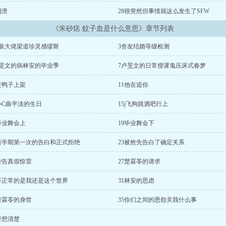
崩溃
28很突然但事情就这么发生了SFW
《朱砂痣 蚊子血是什么意思》章节列表
女装大佬梁道珍灵感缪斯
3舍友结婚等级检测
卢旻文的病林安的毕业季
7卢旻文的日常授课鬼压床式春梦
赶鸭子上架
11他在追你
小C曲平淡的生日
15j飞狗跳酒吧行上
毕业舞会上
19毕业舞会下
2新学期第一次的告白和正式拒绝
23被抢先告白了确定关系
转告真假惊雷
27楚霖苓的请求
0不正常的是我还是这个世界
31林安的思虑
楚霖苓的身世
35你们之间的恩怨关我什么事
要想清楚