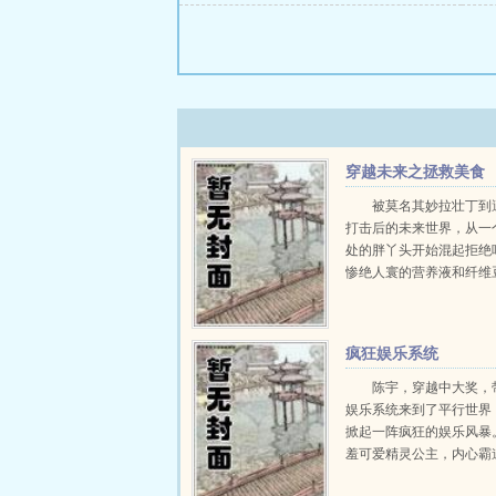
穿越未来之拯救美食
被莫名其妙拉壮丁到
打击后的未来世界，从一
处的胖丫头开始混起拒绝
惨绝人寰的营养液和纤维
老本行的探险本事，寻找
食...
疯狂娱乐系统
陈宇，穿越中大奖，
娱乐系统来到了平行世界
掀起一阵疯狂的娱乐风暴
羞可爱精灵公主，内心霸
的系统精灵小优。还有那