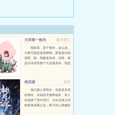
大宋第一衙内
素衣渡江
我姓高，是个衙内，这么说，
大家可能还是很模糊，那就直白的
讲吧，咳，我爹是高俅，没错，就
是水浒传里那个大反派高俅，我是
他的儿子高衙内。高铭悲催的穿越
到了草莽世界水浒传，不幸成为了
高衙内，真是好汉横行，仇人林
桃花源
巫哲
立。可他没有办法，既...
他们因人类而生，也曾是并肩
的朋友。未知的灾难降临时，有人
却选择了背向而行。与生化体之间
的那场杀戮之后，剩下的人类偏安
一隅，建立据点，在疮痍满目的世