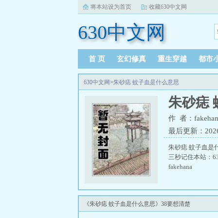
将本站设为首页
收藏630中文网
630中文网
首 页
玄幻修真
重生穿越
都市
630中文网
>
朱砂痣 蚊子血是什么意思
朱砂痣
作 者：fakehan
最后更新：2026-0
朱砂痣 蚊子血是
三秒记住本站：63
fakehana
《朱砂痣 蚊子血是什么意思》38要想清楚