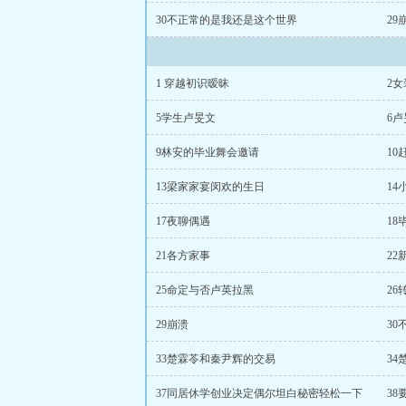
30不正常的是我还是这个世界
29
1 穿越初识暧昧
2
5学生卢旻文
6
9林安的毕业舞会邀请
10
13梁家家宴闵欢的生日
14
17夜聊偶遇
18
21各方家事
2
25命定与否卢英拉黑
26
29崩溃
3
33楚霖苓和秦尹辉的交易
34
37同居休学创业决定偶尔坦白秘密轻松一下
38