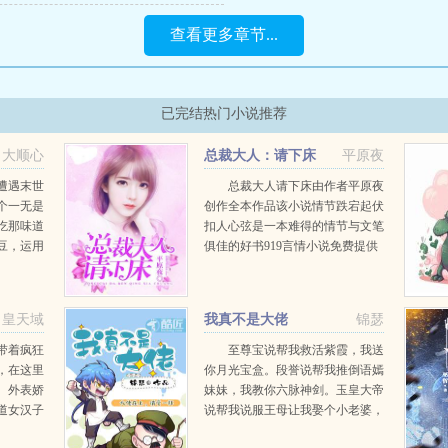
查看更多章节...
已完结热门小说推荐
大顺心
总裁大人：请下床
平原夜
遭遇末世
总裁大人请下床由作者平原夜
个一无是
创作全本作品该小说情节跌宕起伏
吃那味道
扣人心弦是一本难得的情节与文笔
豆，运用
俱佳的好书919言情小说免费提供
失落的美
总裁大人请下床全文无弹窗的纯文
字在线阅读。...
皇天域
我真不是大佬
锦瑟
带着疯狂
至尊宝说帮我救活紫霞，我送
，在这里
你月光宝盒。段誉说帮我推倒语嫣
。外表娇
妹妹，我教你六脉神剑。玉皇大帝
道女汉子
说帮我说服王母让我娶个小老婆，
不靠谱充
我让你当神仙。阎王说帮我追上孟