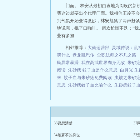
门面。 林安从最初由衷地为闵欢的新
我这边就要出个代理门面。我相信王冷不会
到气氛开始变得微妙，林安尬笑了两声赶紧给自
地说完，抿了口咖啡。 闵欢忙慌不迭：“
业有多努...
相邻推荐：
大仙运营部
灵域传说：乱
哭什么
盘龙凯恩传
全职法师之不凡之路
民异常暴躁
我在高武世界肉身无敌
朱砂
阅读
朱砂痣 蚊子血是什么意思
白月光 
来
蚊子血与朱砂痣免费阅读
虫族之朱砂痣与
意思
朱砂痣蚊子血比喻什么
朱砂痣蚊子
38要想清楚
3
34楚霖苓的身世
3