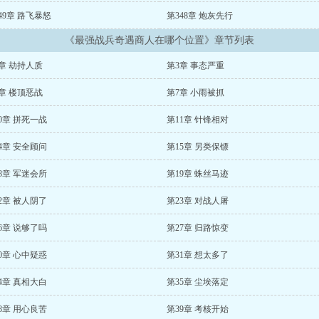
49章 路飞暴怒
第348章 炮灰先行
《最强战兵奇遇商人在哪个位置》章节列表
章 劫持人质
第3章 事态严重
章 楼顶恶战
第7章 小雨被抓
0章 拼死一战
第11章 针锋相对
4章 安全顾问
第15章 另类保镖
8章 军迷会所
第19章 蛛丝马迹
2章 被人阴了
第23章 对战人屠
6章 说够了吗
第27章 归路惊变
0章 心中疑惑
第31章 想太多了
4章 真相大白
第35章 尘埃落定
8章 用心良苦
第39章 考核开始