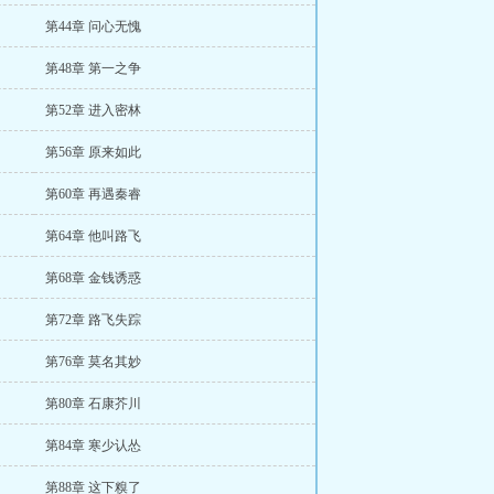
第44章 问心无愧
第48章 第一之争
第52章 进入密林
第56章 原来如此
第60章 再遇秦睿
第64章 他叫路飞
第68章 金钱诱惑
第72章 路飞失踪
第76章 莫名其妙
第80章 石康芥川
第84章 寒少认怂
第88章 这下糗了