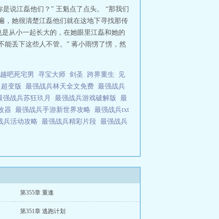
是说江磊他们？” 王魁点了点头。 “那我们
一遍，她很清楚江磊他们就在这地下寻找那传
也是从小一起长大的，在她眼里江磊和她的
不能丢下这些人不管。” 蒋小雨愣了愣，然
越吧死宅男
寻宝大师
剑圣
跨界重生
见
超超变版
最强战兵林天全文免费
最强战兵
最强战兵苏狂玖月
最强战兵游戏破解版
最
修改器
最强战兵手游新世界攻略
最强战兵txt
战兵活动攻略
最强战兵精彩片段
最强战兵
第355章 重逢
第351章 逃跑计划