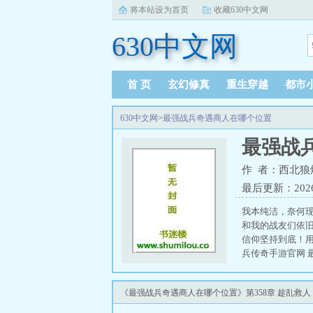
将本站设为首页
收藏630中文网
630中文网
首 页
玄幻修真
重生穿越
都市
630中文网
>
最强战兵奇遇商人在哪个位置
最强战
作 者：西北狼
最后更新：2026-0
我本纯洁，奈何
和我的战友们依
信仰坚持到底！
兵传奇手游官网 
《最强战兵奇遇商人在哪个位置》第358章 趁乱救人