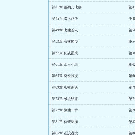
第41章 较劲儿比拼
第4
第45章 路飞路少
第4
第49章 比他差点
第5
第53章 密林惊变
第5
第57章 初战雷鹰
第5
第61章 四人小组
第6
第65章 突发状况
第6
第69章 密林追逃
第7
第73章 考核结束
第7
第77章 像他一样
第7
第81章 有些渊源
第8
第85章 还没说完
第8