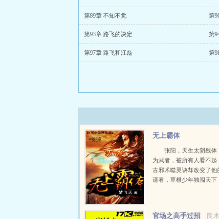
第89章 不知不觉
第9
第93章 路飞的决定
第9
第97章 路飞和江磊
第9
无上霸体
张阳，天生太阴残体
为武者，被所有人看不起
古邪术噬灵诀却改变了他
请看，草根少年独闯天下
海，如何修噬灵之术，吞
体，噬万般法相，强己身
就无上霸体！...
官场之高手过招
良