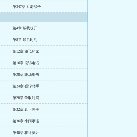
第347章 乔老爷子
第4章 帮我咬开
第8章 最后时刻
第12章 路飞的家
第16章 投诉电话
第20章 靶场射击
第24章 强悍对手
第28章 争取时间
第32章 真正黑手
第36章 小雨承诺
第40章 将计就计