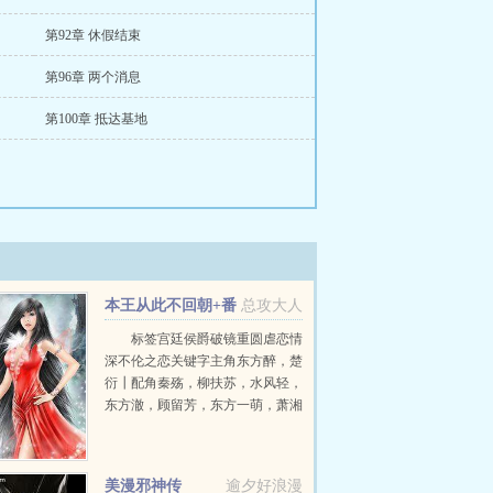
第92章 休假结束
第96章 两个消息
第100章 抵达基地
本王从此不回朝+番
总攻大人
外
标签宫廷侯爵破镜重圆虐恋情
深不伦之恋关键字主角东方醉，楚
衍┃配角秦殇，柳扶苏，水风轻，
东方澈，顾留芳，东方一萌，萧湘
┃其它强势女主，痴情人夫他怒气
冲冲地掐着她的衣领，为了你我把
唯一的亲人都杀了！女人无...
美漫邪神传
逾夕好浪漫