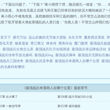
“下面出问题了。” “下面？”蒋小雨愣了愣，随后瞳孔一缩道：“你……你
雨焦急道。 先前在见面之后路飞和王魁已经将目前的状况大概给她说了
，蒋小雨心中难免焦急，虽然她很排斥和江磊的婚约，但不管怎么说他们
气咬了咬牙望着火堆处那骚乱的人质们道：“先救人质！不管怎么样我们也
首富天下
屠尽万仙
远山祈酱的无节操大冒险
永生天帝
魔兽商店系统
穿
造化天君
修真漫途
香江教父
林炎传
携美向仙
魔门败类
最强战兵超
器
最强战兵分身怎么弄
最强战兵玖月在线阅读
最强战兵幸运降临活动
强战兵传奇手游兑换码
最强战兵bug
最强战兵脚本
最强战兵无限钻石
强战兵三国传奇
最强战兵武圣争霸
最强战兵奇遇商人在哪个位置
最强
兵的兑换码有哪些
《最强战兵奇遇商人在哪个位置》最新章节
57章 出大事了
第356章 战斗开始5201小说
53章 一枚信号弹
第352章 成功逃脱