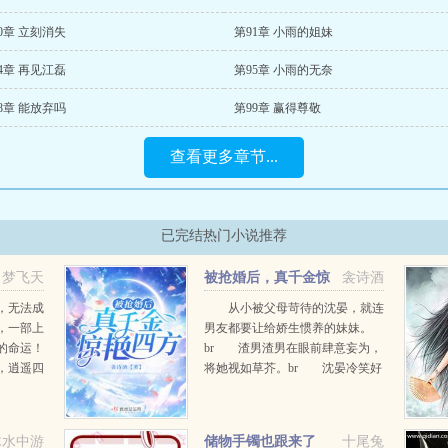
0章 立刻消失
第91章 小雨的姐妹
4章 再见江磊
第95章 小雨的无奈
8章 能放弃吗
第99章 赢得尊敬
查看更多章节...
已完结热门小说推荐
梦飞天
被抢婚后，真千金惊
衾诗酒
艳四方
，无法成
从小被父母苛待的沈晏，就连
，一部上
男友都要让给娇生惯养的妹妹。
的命运！
br 渣男渣男在眼前肆意妄为，
，逍遥四
将她视如草芥。br 沈晏冷笑好
世间武
妹妹，这火坑给你跳了。br 殊
本源，铸
不知踹掉渣男后，正缘悄无声息找
上门。br 沈晏初见，觉得这个
木水中游
储物手镯也跟来了
十尾兔