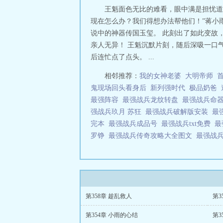
王魁面色无比的难看，眼中满是担忧道：
现在怎么办？我们得想办法帮他们！”蒋小
说中的神器传国玉玺。 此刻出了如此变故
亲人无异！ 王魁沉默片刻，随后深吸一口
后连忙点了点头。 ...
相邻推荐：
我的女神老婆
大明帝师
鬼现场回头看身后
新列强时代
极品奶爸
最强阵容
最强战兵龙纹转盘
最强战兵命
强战兵玖月 苏狂
最强战兵破解版安装
最
完本
最强战兵成品号
最强战兵txt免费
最
罗铮
最强战兵传奇攻略大全图文
最强战
第358章 趁乱救人
第3
第354章 小雨的心结
第3