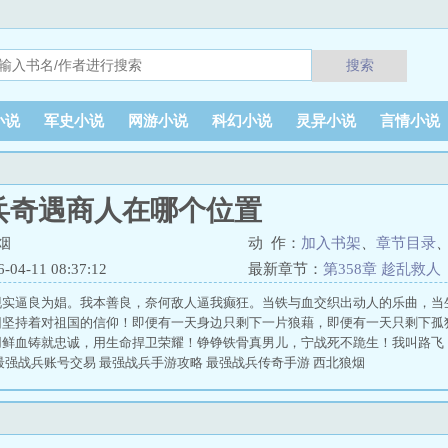
搜索
小说
军史小说
网游小说
科幻小说
灵异小说
言情小说
兵奇遇商人在哪个位置
烟
动 作：
加入书架
、
章节目录
4-11 08:37:12
最新章节：
第358章 趁乱救人
现实逼良为娼。我本善良，奈何敌人逼我癫狂。当铁与血交织出动人的乐曲，当
旧坚持着对祖国的信仰！即便有一天身边只剩下一片狼藉，即便有一天只剩下孤
用鲜血铸就忠诚，用生命捍卫荣耀！铮铮铁骨真男儿，宁战死不跪生！我叫路飞
最强战兵账号交易 最强战兵手游攻略 最强战兵传奇手游 西北狼烟