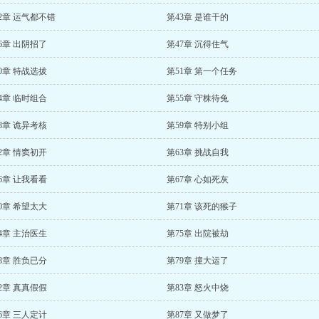
2章 运气都不错
第43章 是谁干的
6章 出阴招了
第47章 沉得住气
0章 特战选拔
第51章 第一个任务
4章 临时组合
第55章 守株待兔
8章 诡异考核
第59章 特别小组
2章 情窦初开
第63章 挑战自我
6章 让我看看
第67章 心如死灰
0章 希望太大
第71章 该死的猴子
4章 主治医生
第75章 出院被劫
8章 胜负已分
第79章 撞大运了
2章 真真假假
第83章 怒火中烧
6章 三人定计
第87章 又做梦了