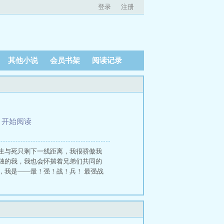
登录
注册
其他小说
会员书架
阅读记录
、
开始阅读
生与死只剩下一线距离，我很骄傲我
独的我，我也会怀揣着兄弟们共同的
，我是——最！强！战！兵！ 最强战