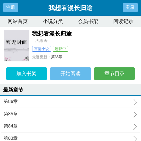
我想看漫长归途
注册
登录
网站首页
小说分类
会员书架
阅读记录
我想看漫长归途
洛池 著
言情小说
连载中
最近更新：
第86章
更新时间：
2026-04-08 12:40:23
加入书架
开始阅读
章节目录
最新章节
第86章
第85章
第84章
第83章