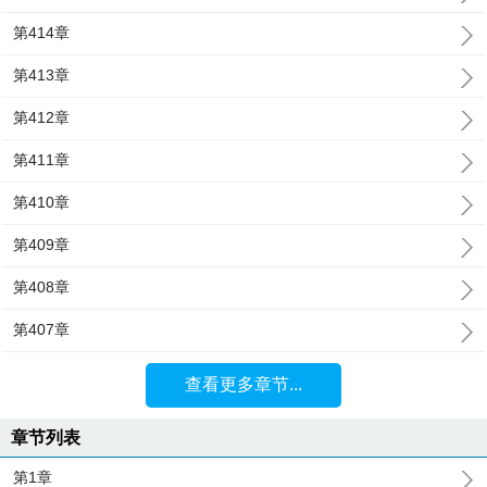
第414章
第413章
第412章
第411章
第410章
第409章
第408章
第407章
查看更多章节...
章节列表
第1章