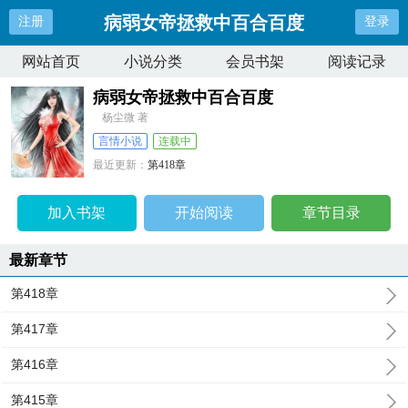
病弱女帝拯救中百合百度
注册
登录
网站首页
小说分类
会员书架
阅读记录
病弱女帝拯救中百合百度
杨尘微 著
言情小说
连载中
最近更新：
第418章
更新时间：
2026-04-09 01:56:21
加入书架
开始阅读
章节目录
最新章节
第418章
第417章
第416章
第415章