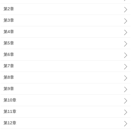
第2章
第3章
第4章
第5章
第6章
第7章
第8章
第9章
第10章
第11章
第12章