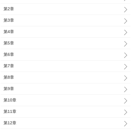
第2章
第3章
第4章
第5章
第6章
第7章
第8章
第9章
第10章
第11章
第12章