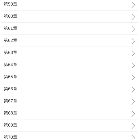
第59章
第60章
第61章
第62章
第63章
第64章
第65章
第66章
第67章
第68章
第69章
第70章