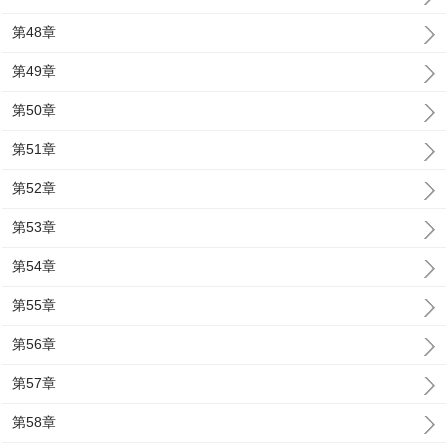
第48章
第49章
第50章
第51章
第52章
第53章
第54章
第55章
第56章
第57章
第58章