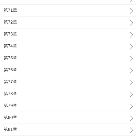
第71章
第72章
第73章
第74章
第75章
第76章
第77章
第78章
第79章
第80章
第81章