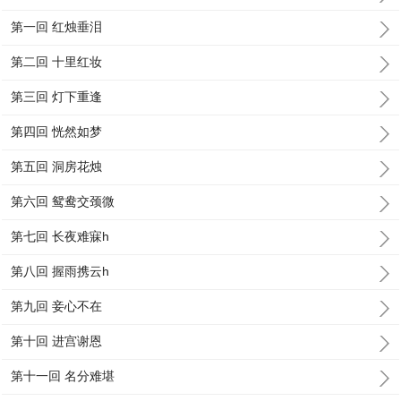
第一回 红烛垂泪
第二回 十里红妆
第三回 灯下重逢
第四回 恍然如梦
第五回 洞房花烛
第六回 鸳鸯交颈微
第七回 长夜难寐h
第八回 握雨携云h
第九回 妾心不在
第十回 进宫谢恩
第十一回 名分难堪