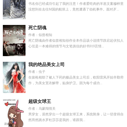
书名你已经成功引起了我的注意！作者爱吃肉的羊崽文案穆梓里
没想到在去往M国的航班上，竟然遭遇了劫机事件。面对歹...
死亡阴魂
作者：似曾相知
死亡阴魂由作者似曾相知创作全本作品该小说情节跌宕起伏扣人
心弦是一本难得的情节与文笔俱佳的好书919言情...
我的绝品美女上司
作者：虫子
在拔枪相助了被人下药的极品美女上司后，欧阳雷风开始辛勤劳
作，为美女宽衣解带，贴身护卫。因为每个成功...
超级女球王
作者：乌蒙闯情关
男穿女，居然穿出一个超级女球王来，系统附身，让一切变得自
然而然跳水罗杜莎莎是我的，谁跟我...