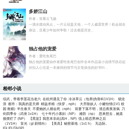
多娇江山
作者：笑看云飞扬
一滴水搅动风云，一片云冠盖天地，一个人威震世界！机会就在
身边，且看少年如何争取！过去都是历史...
独占他的宠爱
作者：爱吃鱼尾巴
独占他的宠爱由作者爱吃鱼尾巴创作全本作品该小说情节跌宕起
伏扣人心弦是一本难得的情节与文笔俱佳的好书91...
相邻小说
综武，带着李莲花当老六
在杭州遇见了你
冷冰萃云（包养|伪骨科1V1H）
锁沧
浪
都市：我真的是天师
精益求精（快穿，nph）
大齐除妖人
小赌怡情(1V1 校
园 救赎)
半生春天
不爱她的人都会死（nph）
前妻下落不明，渣总夜夜发疯
刀
剑四季令（武侠 1v1H）
七十年代小寡妇（NP）
难防（np）
思来想去，她直
接摆烂了 (NP）
【黑篮】我意本非此(高H，NP)
强上暗恋男神之后
（1V1H）
盲光（gl 剧情向）
【美高】秘密基地（1v1 h）
无边际。
[GL|FUTA|3P]