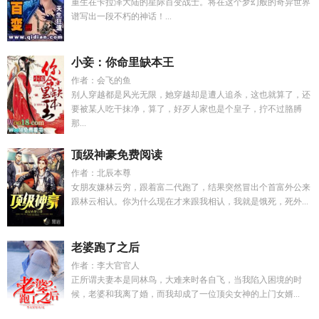
重生在卡拉泽大陆的星际百变战士。将在这个梦幻般的奇异世界
谱写出一段不朽的神话！...
小妾：你命里缺本王
作者：会飞的鱼
别人穿越都是风光无限，她穿越却是遭人追杀，这也就算了，还
要被某人吃干抹净，算了，好歹人家也是个皇子，拧不过胳膊
那...
顶级神豪免费阅读
作者：北辰本尊
女朋友嫌林云穷，跟着富二代跑了，结果突然冒出个首富外公来
跟林云相认。你为什么现在才来跟我相认，我就是饿死，死外...
老婆跑了之后
作者：李大官官人
正所谓夫妻本是同林鸟，大难来时各自飞，当我陷入困境的时
候，老婆和我离了婚，而我却成了一位顶尖女神的上门女婿...