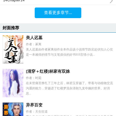
14Chapter14
查看更多章节...
封面推荐
美人迟墓
作者：冢离
美人迟墓由作者冢离创作全本作品该小说情节跌宕起伏扣人心弦
是一本难得的情节与文笔俱佳的好书919言情小说...
[清穿＋红楼]林家有双姝
作者：时菀
在末世痛苦挣扎了三年之后，林碧玉穿越了。带着与动植物交流
沟通的能力，穿越进了红楼梦混杂清朝九龙夺嫡的世界。好消
息...
异界百变
作者：天生狂道