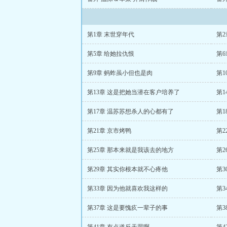
第1章 末世穿年代
第
第5章 给她拉仇恨
第6
第9章 蚂蚱虽小但也是肉
第1
第13章 这是把她当潜在客户培养了
第1
第17章 温苏苏想杀人的心都有了
第1
第21章 京市烤鸭
第
第25章 那本来就是我该去的地方
第2
第29章 其实你根本就不心疼他
第3
第33章 因为他就喜欢我这样的
第3
第37章 这是要愧疚一辈子的事
第