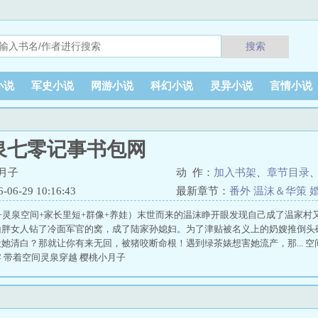
搜索
小说
军史小说
网游小说
科幻小说
灵异小说
言情小说
泉七零记事书包网
月子
动 作：
加入书架
、
章节目录
6-29 10:16:43
最新章节：
番外 温沫＆华策 
+灵泉空间+家长里短+群像+养娃）末世而来的温沫睁开眼发现自己成了温家村
山胖女人钻了冷面军官的窝，成了陆家孙媳妇。为了津贴被名义上的奶嫂推倒头
她清白？那就让你有来无回，被猪咬断命根！遇到绿茶婊想害她流产，那... 空
 带着空间灵泉穿越 樱桃小月子