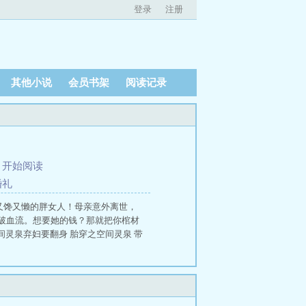
登录
注册
其他小说
会员书架
阅读记录
、
开始阅读
婚礼
又馋又懒的胖女人！母亲意外离世，
破血流。想要她的钱？那就把你棺材
间灵泉弃妇要翻身 胎穿之空间灵泉 带