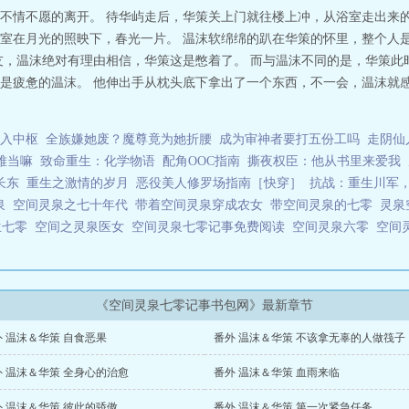
不情不愿的离开。 待华屿走后，华策关上门就往楼上冲，从浴室走出来的
室在月光的照映下，春光一片。 温沫软绵绵的趴在华策的怀里，整个人是
友，温沫绝对有理由相信，华策这是憋着了。 而与温沫不同的是，华策此
是疲惫的温沫。 他伸出手从枕头底下拿出了一个东西，不一会，温沫就
入中枢
全族嫌她废？魔尊竟为她折腰
成为审神者要打五份工吗
走阴仙
难当嘛
致命重生：化学物语
配角OOC指南
撕夜权臣：他从书里来爱我
长东
重生之激情的岁月
恶役美人修罗场指南［快穿］
抗战：重生川军
泉
空间灵泉之七十年代
带着空间灵泉穿成农女
带空间灵泉的七零
灵泉
生七零
空间之灵泉医女
空间灵泉七零记事免费阅读
空间灵泉六零
空间
《空间灵泉七零记事书包网》最新章节
外 温沫＆华策 自食恶果
番外 温沫＆华策 不该拿无辜的人做筏子
外 温沫＆华策 全身心的治愈
番外 温沫＆华策 血雨来临
外 温沫＆华策 彼此的骄傲
番外 温沫＆华策 第一次紧急任务