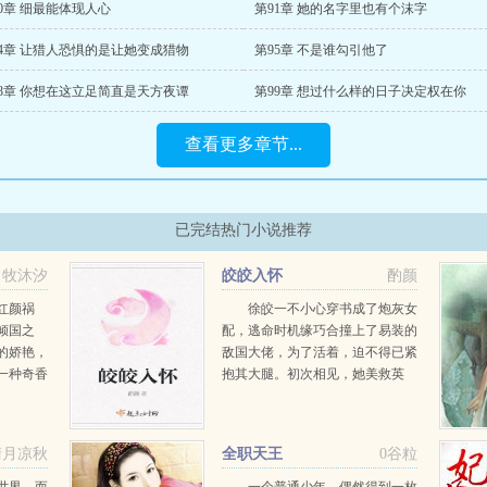
0章 细最能体现人心
第91章 她的名字里也有个沫字
94章 让猎人恐惧的是让她变成猎物
第95章 不是谁勾引他了
98章 你想在这立足简直是天方夜谭
第99章 想过什么样的日子决定权在你
查看更多章节...
已完结热门小说推荐
牧沐汐
皎皎入怀
酌颜
红颜祸
徐皎一不小心穿书成了炮灰女
倾国之
配，逃命时机缘巧合撞上了易装的
的娇艳，
敌国大佬，为了活着，迫不得已紧
一种奇香
抱其大腿。初次相见，她美救英
上战场，
雄，挂在他身上，含情脉脉，我对
，斗后
郎君一见钟情。救命之恩，郎君以
于历史，
身相许可好？某大佬笑意深深，
清月凉秋
全职天王
0谷粒
敌国皇室
好！...