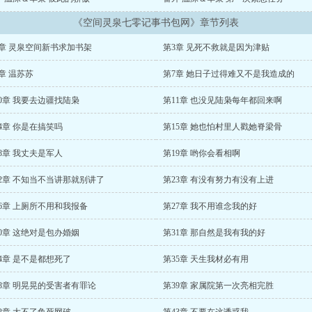
《空间灵泉七零记事书包网》章节列表
2章 灵泉空间新书求加书架
第3章 见死不救就是因为津贴
章 温苏苏
第7章 她日子过得难又不是我造成的
0章 我要去边疆找陆枭
第11章 也没见陆枭每年都回来啊
4章 你是在搞笑吗
第15章 她也怕村里人戳她脊梁骨
8章 我丈夫是军人
第19章 哟你会看相啊
22章 不知当不当讲那就别讲了
第23章 有没有努力有没有上进
6章 上厕所不用和我报备
第27章 我不用谁念我的好
0章 这绝对是包办婚姻
第31章 那自然是我有我的好
4章 是不是都想死了
第35章 天生我材必有用
38章 明晃晃的受害者有罪论
第39章 家属院第一次亮相完胜