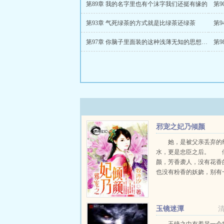
第89章 我的名字里也有个沫字我们还挺有缘的
第9
第93章 气死绿茶的方式就是比绿茶还绿茶
第
第97章 你脑子里面装的这种浅薄无知的思想真是令人可悲
第
邪宠之妃乃倾颜
她，是被父亲丢弃的
水，更是忠臣之后。 
颜，芳香袭人，没有花香
也没有粉香的妖娆，别有
异馥，沁人心脾… 她
杀敌将，整贪官，打昏君
宫。 她的名字，不容
玉镜迷潭
却留于人心间。 他，
之...