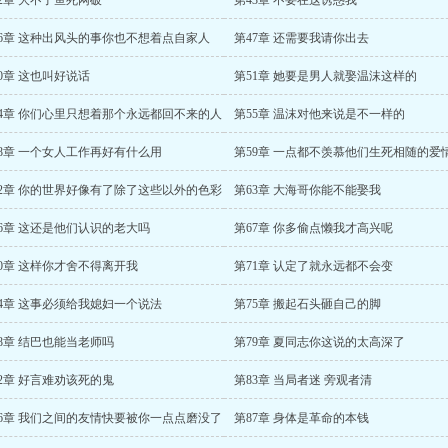
2章 大不了鱼死网破
第43章 不要在这诱惑我
46章 这种出风头的事你也不想着点自家人
第47章 还需要我请你出去
0章 这也叫好说话
第51章 她要是男人就娶温沫这样的
54章 你们心里只想着那个永远都回不来的人
第55章 温沫对他来说是不一样的
58章 一个女人工作再好有什么用
第59章 一点都不羡慕他们生死相随的爱
62章 你的世界好像有了除了这些以外的色彩
第63章 大海哥你能不能娶我
66章 这还是他们认识的老大吗
第67章 你多偷点懒我才高兴呢
70章 这样你才舍不得离开我
第71章 认定了就永远都不会变
74章 这事必须给我媳妇一个说法
第75章 搬起石头砸自己的脚
8章 结巴也能当老师吗
第79章 夏同志你这说的太高深了
2章 好言难劝该死的鬼
第83章 当局者迷 旁观者清
86章 我们之间的友情快要被你一点点磨没了
第87章 身体是革命的本钱