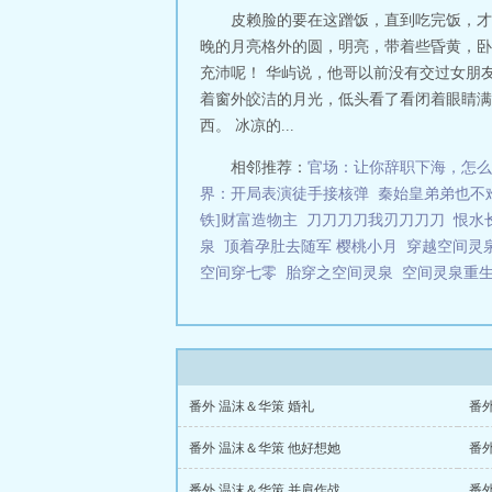
皮赖脸的要在这蹭饭，直到吃完饭，才
晚的月亮格外的圆，明亮，带着些昏黄，卧
充沛呢！ 华屿说，他哥以前没有交过女朋
着窗外皎洁的月光，低头看了看闭着眼睛满
西。 冰凉的...
相邻推荐：
官场：让你辞职下海，怎么
界：开局表演徒手接核弹
秦始皇弟弟也不
铁]财富造物主
刀刀刀刀我刃刀刀刀
恨水
泉
顶着孕肚去随军 樱桃小月
穿越空间灵
空间穿七零
胎穿之空间灵泉
空间灵泉重
番外 温沫＆华策 婚礼
番
番外 温沫＆华策 他好想她
番
番外 温沫＆华策 并肩作战
番