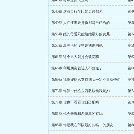
第41章 有点道反天罡啊
第4
第45章 这骑自行车比她走路都累
第
第49章 人在江湖走身份都是自己给的
第5
第53章 她的母爱只能给她最好的女儿
第
第57章 温沫说的没错是我追的她
第
第61章 这个男人就是会装闷骚
第
第65章 利用朋友就让人不舒服了
第
第69章 我哥嫂这么支持我我一定不辜负他们
第
第73章 你算个什么东西敢欺负我媳妇
第
第77章 你也不看看你自己配吗
第7
第81章 机会未来和希望真的有吗
第8
第85章 你是我在部队最好的唯一的朋友
第