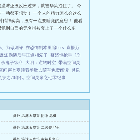
温沫还没反应过来，就被华策抱住了。 今
一动都不想动！ 一个人的精力怎么会这么
时精神奕奕，没有一点要睡觉的意思！ 他看
感觉到自己的无名指被套上了一个什么东
人
为母则绿
在恐怖副本里追boss
直播万
反派伪装后与正道相爱了
赘婿也抢手
[崩
，杀鬼子续命
大明：逆转时空
带着空间灵
空间穿七零顶着孕肚去随军免费阅读
灵泉
灵泉之70年代
空间灵泉之七零纪事
番外 温沫＆华策 阴阳调和
番外 温沫＆华策 二级丧尸王
番外 温沫＆华策 幸福具象化