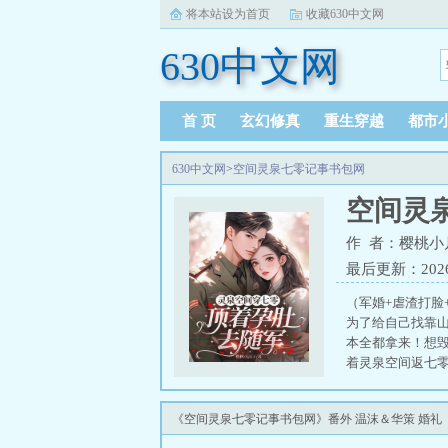
将本站设为首页
收藏630中文网
630中文网
首 页
玄幻修真
重生穿越
都市
630中文网
>
空间灵泉七零记事书包网
空间灵
作 者：樱桃小
最后更新：2026-0
（军婚+虐渣打脸
为了给自己找靠
本全都拿来！想毁
着灵泉空间返七零
《空间灵泉七零记事书包网》番外 温沫＆华策 婚礼