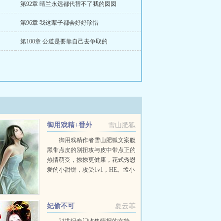
第92章 晴兰永远都代替不了我的囡囡
第96章 我这辈子都会好好珍惜
第100章 公道是要靠自己去争取的
御用戏精+番外
雪山肥狐
御用戏精作者雪山肥狐文案腹
黑带点皮的别扭攻与皮中带点正的
热情萌受，撩撩更健康，花式秀恩
爱的小甜饼，攻受1v1，HE。孟小
侯爷是个外皮内正的小戏精，一次
阴差阳错竟把微服的皇上抢回了
家，而且还很主动地被皇上吃干抹
妃偷不可
夏云菲
净。春风一度，小...