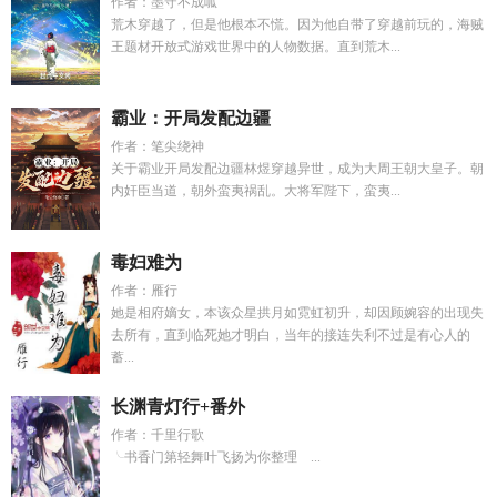
作者：墨守不成呱
荒木穿越了，但是他根本不慌。因为他自带了穿越前玩的，海贼
王题材开放式游戏世界中的人物数据。直到荒木...
霸业：开局发配边疆
作者：笔尖绕神
关于霸业开局发配边疆林煜穿越异世，成为大周王朝大皇子。朝
内奸臣当道，朝外蛮夷祸乱。大将军陛下，蛮夷...
毒妇难为
作者：雁行
她是相府嫡女，本该众星拱月如霓虹初升，却因顾婉容的出现失
去所有，直到临死她才明白，当年的接连失利不过是有心人的
蓄...
长渊青灯行+番外
作者：千里行歌
╰书香门第轻舞叶飞扬为你整理 ...