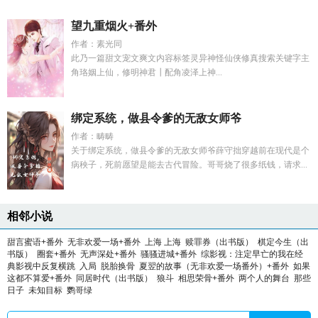
望九重烟火+番外
作者：素光同
此乃一篇甜文宠文爽文内容标签灵异神怪仙侠修真搜索关键字主
角珞姻上仙，修明神君┃配角凌泽上神...
绑定系统，做县令爹的无敌女师爷
作者：畴畴
关于绑定系统，做县令爹的无敌女师爷薛守拙穿越前在现代是个
病秧子，死前愿望是能去古代冒险。哥哥烧了很多纸钱，请求...
相邻小说
甜言蜜语+番外
无非欢爱一场+番外
上海 上海
赎罪券（出书版）
棋定今生（出
书版）
圈套+番外
无声深处+番外
骚骚进城+番外
综影视：注定早亡的我在经
典影视中反复横跳
入局
脱胎换骨
夏翌的故事（无非欢爱一场番外）+番外
如果
这都不算爱+番外
同居时代（出书版）
狼斗
相思荣骨+番外
两个人的舞台
那些
日子
未知目标
鹦哥绿