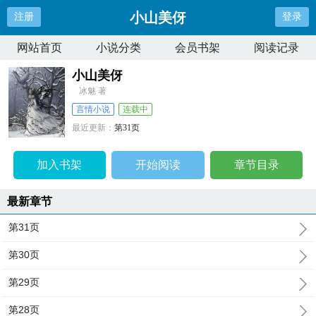
小山美伢
注册
登录
网站首页
小说分类
会员书架
阅读记录
小山美伢
冰魅 著
言情小说
连载中
最近更新：
第31页
更新时间：
2026-04-10 03:13:07
加入书架
开始阅读
章节目录
最新章节
第31页
第30页
第29页
第28页