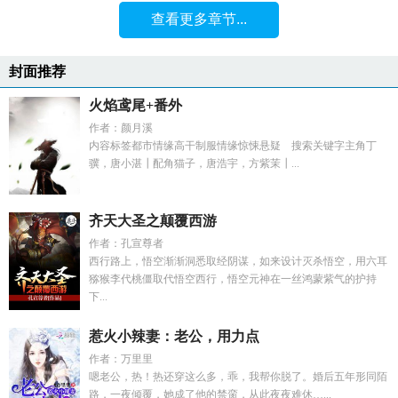
查看更多章节...
封面推荐
火焰鸢尾+番外
作者：颜月溪
内容标签都市情缘高干制服情缘惊悚悬疑 搜索关键字主角丁
骥，唐小湛┃配角猫子，唐浩宇，方紫茉┃...
齐天大圣之颠覆西游
作者：孔宣尊者
西行路上，悟空渐渐洞悉取经阴谋，如来设计灭杀悟空，用六耳
猕猴李代桃僵取代悟空西行，悟空元神在一丝鸿蒙紫气的护持
下...
惹火小辣妻：老公，用力点
作者：万里里
嗯老公，热！热还穿这么多，乖，我帮你脱了。婚后五年形同陌
路，一夜倾覆，她成了他的禁脔，从此夜夜难休…...