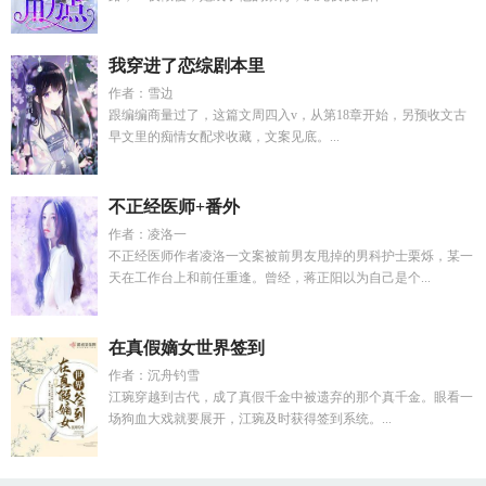
我穿进了恋综剧本里
作者：雪边
跟编编商量过了，这篇文周四入v，从第18章开始，另预收文古
早文里的痴情女配求收藏，文案见底。...
不正经医师+番外
作者：凌洛一
不正经医师作者凌洛一文案被前男友甩掉的男科护士栗烁，某一
天在工作台上和前任重逢。曾经，蒋正阳以为自己是个...
在真假嫡女世界签到
作者：沉舟钓雪
江琬穿越到古代，成了真假千金中被遗弃的那个真千金。眼看一
场狗血大戏就要展开，江琬及时获得签到系统。...