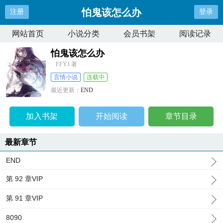
怕鬼该怎么办
注册
登录
网站首页
小说分类
会员书架
阅读记录
怕鬼该怎么办
FFYJ 著
言情小说
连载中
最近更新：
END
更新时间：
2026-04-08 08:40:53
加入书架
开始阅读
章节目录
最新章节
END
第 92 章VIP
第 91 章VIP
8090