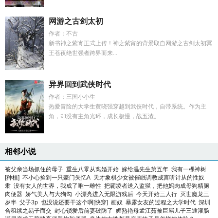
网游之古剑太初
作者：不古
新书神之紫宵正式上传！神之紫宵的背景取自网游之古剑太初冥
王苍夜绝世强者跨界而来...
异界回到武侠时代
作者：三国小小生
热爱冒险的大学生黄晓强穿越到武侠时代，自带系统。作为主
角，却没有主角光环，成长极慢，战五渣。...
相邻小说
被父亲当场抓住的母子
重生八零从离婚开始
嫁给温先生第五年
我有一棵神树
[种植]
不小心捡到一只豪门失忆A
天才象棋少女被催眠调教成言听计从的性奴
隶
没有女人的世界，我成了唯一雌性
把霸凌者送入监狱，把他妈肉成母狗精厕
肉便器
娇气美人与大狗勾
小漂亮进入无限游戏后
今天开始三人行
灭世魔龙三
岁半
父子3p
也没说还要干这个啊[快穿]
画奴
暴露女友的过程之大学时代
深圳
合租续之易子而交
封心锁爱后前妻破防了
媚熟艳母孟江茹被巨屌儿子三通灌肠