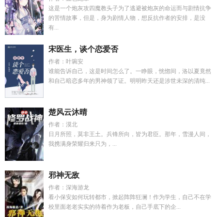
这是一个炮灰攻四魔教头子为了逃避被炮灰的命运而与剧情抗争
的苦情故事，但是，身为剧情人物，想反抗作者的安排，是没
有...
宋医生，谈个恋爱否
作者：叶琬安
谁能告诉自己，这是时间怎么了。一睁眼，恍惚间，洛以夏竟然
和自己暗恋多年的男神领了证。明明昨天还是涉世未深的清纯...
楚风云沐晴
作者：漠北
日月所照，莫非王土。兵锋所向，皆为君臣。那年，雪漫人间，
我携满身荣耀归来只为，...
邪神无敌
作者：深海游龙
看小保安如何玩转都市，掀起阵阵狂澜！作为学生，自己不在学
校里面老老实实的待着作为老板，自己手底下的企...