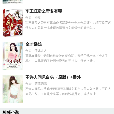
军王狂后之帝君有毒
作者：澄夏
军王狂后之帝君有毒由作者澄夏创作全本作品该小说情节跌宕起
伏扣人心弦是一本难得的情节与文笔俱佳的好书91...
全才枭雄
作者：倩冰古人
苏北在睡梦中遇到自称梦神的梦心玥，赐予了他一本〈全才手
札〉，以此开启了他屌丝逆袭的开挂人生什么？赌...
不许人间见白头（原版）+番外
作者：蒟蒻蒟蒻
不许人间见白头作者蒟蒻蒟蒻原版文案自古美人如名将，不许人
间见白头。主角是个将军，驰骋沙场是为了建功立业...
相邻小说