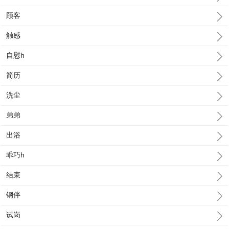
顾客
触感
自慰h
简历
洗尘
弟弟
出浴
乖巧h
结束
钢伴
试岗