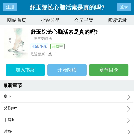
舒玉院长心脑活素是真的吗?
注册
登录
网站首页
小说分类
会员书架
阅读记录
舒玉院长心脑活素是真的吗?
虚与委蛇 著
都市小说
连载中
最近更新：
桌下
更新时间：
2026-06-16 20:13:49
加入书架
开始阅读
章节目录
最新章节
桌下
奖励sm
手铐h
讨好