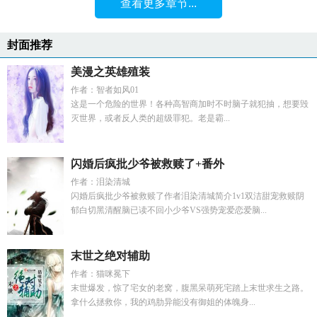
查看更多章节...
封面推荐
美漫之英雄殖装
作者：智者如风01
这是一个危险的世界！各种高智商加时不时脑子就犯抽，想要毁
灭世界，或者反人类的超级罪犯。老是霸...
闪婚后疯批少爷被救赎了+番外
作者：泪染清城
闪婚后疯批少爷被救赎了作者泪染清城简介1v1双洁甜宠救赎阴
郁白切黑清醒脑已读不回小少爷VS强势宠爱恋爱脑...
末世之绝对辅助
作者：猫咪冕下
末世爆发，惊了宅女的老窝，腹黑呆萌死宅踏上末世求生之路。
拿什么拯救你，我的鸡肋异能没有御姐的体魄身...