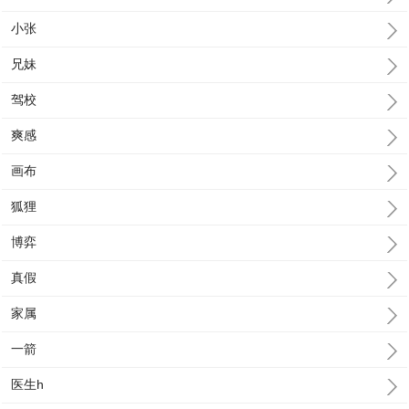
小张
兄妹
驾校
爽感
画布
狐狸
博弈
真假
家属
一箭
医生h