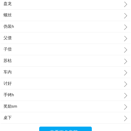
盘龙
螺丝
伪装h
父债
子偿
苏枯
车内
讨好
手铐h
奖励sm
桌下