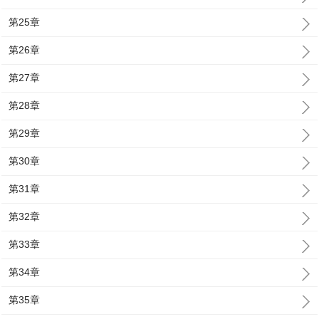
第25章
第26章
第27章
第28章
第29章
第30章
第31章
第32章
第33章
第34章
第35章