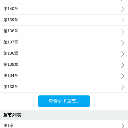
第140章
第139章
第138章
第137章
第136章
第135章
第134章
第133章
查看更多章节...
章节列表
第1章