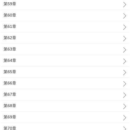
第59章
第60章
第61章
第62章
第63章
第64章
第65章
第66章
第67章
第68章
第69章
第70章