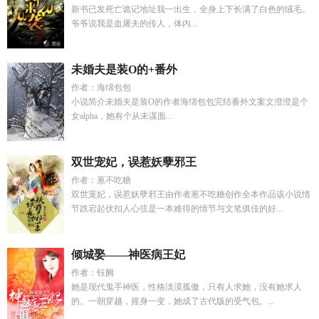
新书已发死亡诡记地址我一出生，全身上下长满了白色的绒毛。
爷爷说我是血屠夫的传人，体内...
未婚夫是装O的+番外
作者：海绵包包
小说简介未婚夫是装O的作者海绵包包完结番外文案文澄澄是个
女alpha，她有个从未谋面...
双世宠妃，误惹妖孽邪王
作者：葱不吃糖
双世宠妃，误惹妖孽邪王由作者葱不吃糖创作全本作品该小说情
节跌宕起伏扣人心弦是一本难得的情节与文笔俱佳的好...
倾城娶——神医病王妃
作者：钰阙
她是现代鬼手神医，性格淡漠孤傲，只有人求她，没有她求人
的。一朝穿越，摇身一变，她成了古代版的受气包。...