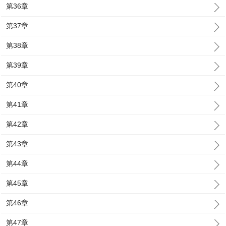
第36章
第37章
第38章
第39章
第40章
第41章
第42章
第43章
第44章
第45章
第46章
第47章