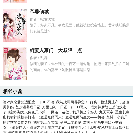
帝尊倾城
作者：蛇发优雅
娘子，好久不见。初次见面，她就被他按在墙上。君沫璃眨眼我
们以前见过？...
鲜妻入豪门：大叔轻一点
作者：乱舞
做我的妻子，你欠我的一百万一笔勾销！他把一张契约扔在了她
的面前。你的妻子？她眼神里都是惊恐...
相邻小说
论对家恋爱的适配度！
[HP]不渝
我与政哥同母异父！
好爽！抢渣男遗产，当渣
男舅妈
甚尔猫养成日记
万里山河一日还
（FGO同人）成为神罗战士后他叛逃
了
[综武侠]美人兔兔天下第一
网游：诸位，我只想当个好人
九天冥帝
重生长白
山我靠神眼挖参打猎
（魔道祖师同人）魔道祖师衍生文——朝暮
奥特：小丧尸
的异世界美食之旅
我的第三个太阳
是中二文豪哒
君夫人的马甲层出不穷荷
衣
（清穿同人）清穿之雍正后宫养老记
（原神同人）[原神]被风神看上该如何自
救
每次睁眼都被烫男人捡到
（全职高手喻黄同人）十三月