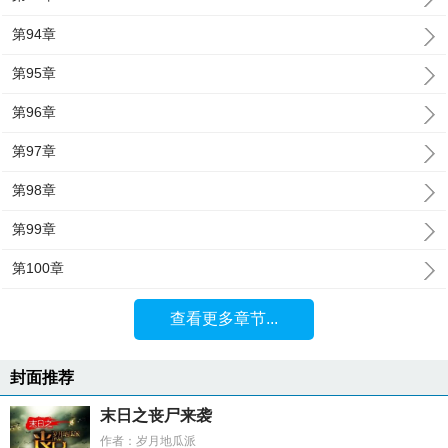
第94章
第95章
第96章
第97章
第98章
第99章
第100章
查看更多章节...
封面推荐
末日之丧尸来袭
作者：岁月地瓜派