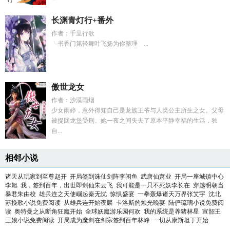
长渊青灯行+番外
作者：千里行歌
╰书香门第轻舞叶飞扬为你整理 ...
傲世龙女
作者：沙漠雨烟
少女雨婷，意外得知自己是龙族王爷与人类公主所生之女。父母
被捉回龙堡受刑。她一夜之间失去了原本平静幸福的生活，独
自...
相邻小说
诸天从玩家到至尊赵开
开局签到诛仙剑阵李闲鱼
武唐仙萧业
开局一座城镇中心
李旭
我，签到百年，出世即剑仙朱云飞
我可能是一只不死妖李长在
穿越明朝当
暴君朱由校
雄兵连之天使崛起秦无忧
惊惧盛宴
一拳轰爆诸天万界张艾宇
沈北
苏挽歌小说免费阅读
从雄兵连开始夜麟
卡洛斯的烛光晚宴
陆俨琉璃小说免费阅
读
奥特曼之从断角狂魔开始
全球妖魔游乐园何欢
我的系统是养猪林星
宣韶王
三娘小说免费阅读
开局成为魔剑在剑宗签到百年林峰
一切从康斯坦丁开始