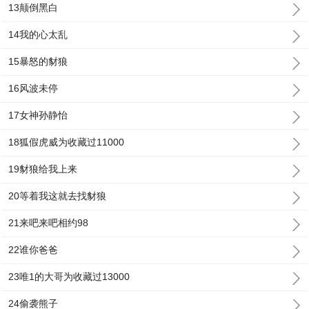
13颠倒黑白
14我的心太乱
15暴怒的豺狼
16风波未停
17女神孙静怡
18狐假虎威为收藏过11000
19豺狼给我上来
20等着我这就去找豺狼
21来吧来吧相约98
22谁你爸爸
23唯1的大哥为收藏过13000
24偷袭熊子