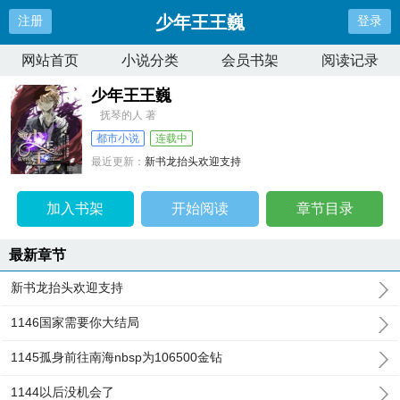
少年王王巍
注册
登录
网站首页
小说分类
会员书架
阅读记录
少年王王巍
抚琴的人 著
都市小说
连载中
最近更新：
新书龙抬头欢迎支持
更新时间：
2026-04-10 18:23:43
加入书架
开始阅读
章节目录
最新章节
新书龙抬头欢迎支持
1146国家需要你大结局
1145孤身前往南海nbsp为106500金钻
1144以后没机会了