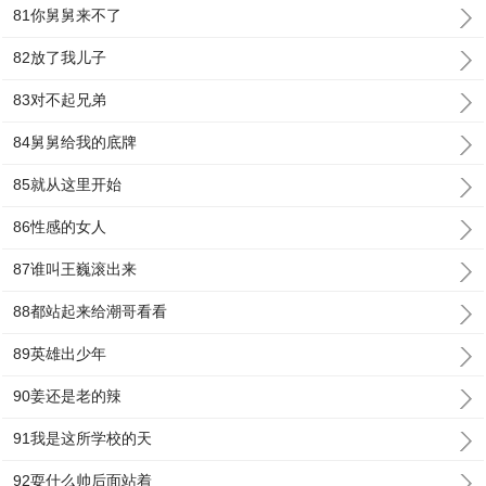
81你舅舅来不了
82放了我儿子
83对不起兄弟
84舅舅给我的底牌
85就从这里开始
86性感的女人
87谁叫王巍滚出来
88都站起来给潮哥看看
89英雄出少年
90姜还是老的辣
91我是这所学校的天
92耍什么帅后面站着