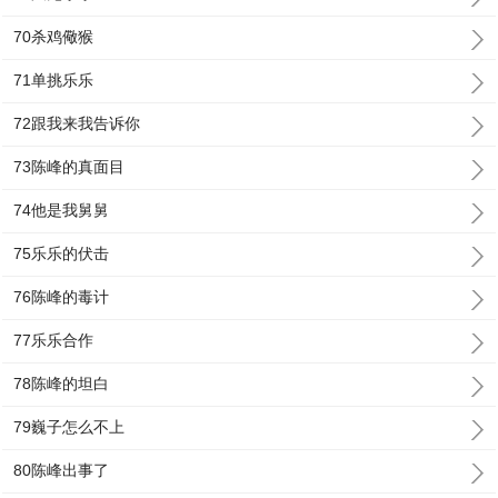
70杀鸡儆猴
71单挑乐乐
72跟我来我告诉你
73陈峰的真面目
74他是我舅舅
75乐乐的伏击
76陈峰的毒计
77乐乐合作
78陈峰的坦白
79巍子怎么不上
80陈峰出事了