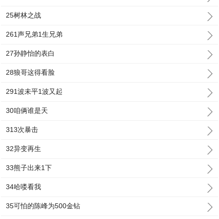
25树林之战
261声兄弟1生兄弟
27孙静怡的表白
28狼哥这得看脸
291波未平1波又起
30咱俩谁是天
313次暴击
32异变再生
33熊子出来1下
34哈喽看我
35可怕的陈峰为500金钻