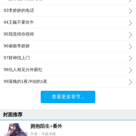
93李娇娇的电话
94王巍不要吹牛
95我觉得你很帅
96偷吻李娇娇
97财神找上门
98仇人相见分外眼红
99落魄的1夜冲动的1夜
查看更多章节...
封面推荐
拥抱陌生+番外
作者：祎庭沫瞳