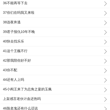
36不能再等下去
37你们在吗我又来啦
38连夜奔逃
39君子报仇10年不晚
40快去找乐乐
41这个王巍不行
42那我陪你好不好
43你不配
44还有人上吗
45小阎王来了为总角之宴的玉佩
上架感言老伙计血还热吗
46陈老鬼还有什么话说