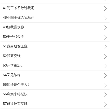
47阎王爷爷放过我吧
48小阎王你给我站住
49姐我喜欢你
50王子和公主
51我男朋友王巍
52我要变强
53开学第1天
54又见陈峰
55这还是个美人计
56麻烦来得挺快
57难道还有底牌