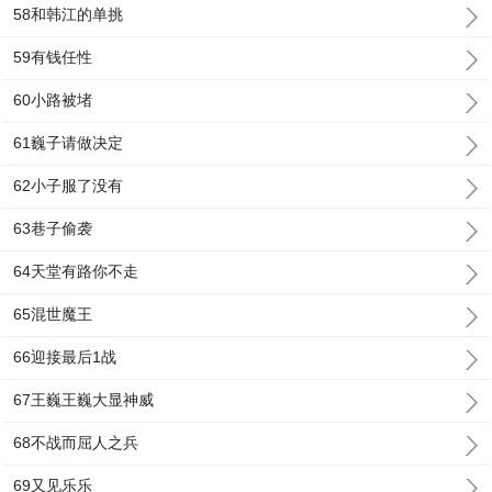
58和韩江的单挑
59有钱任性
60小路被堵
61巍子请做决定
62小子服了没有
63巷子偷袭
64天堂有路你不走
65混世魔王
66迎接最后1战
67王巍王巍大显神威
68不战而屈人之兵
69又见乐乐