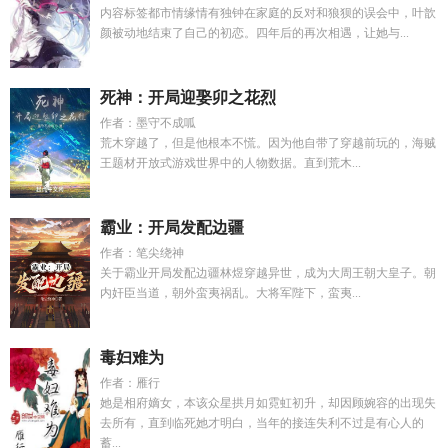
内容标签都市情缘情有独钟在家庭的反对和狼狈的误会中，叶歆
颜被动地结束了自己的初恋。四年后的再次相遇，让她与...
死神：开局迎娶卯之花烈
作者：墨守不成呱
荒木穿越了，但是他根本不慌。因为他自带了穿越前玩的，海贼
王题材开放式游戏世界中的人物数据。直到荒木...
霸业：开局发配边疆
作者：笔尖绕神
关于霸业开局发配边疆林煜穿越异世，成为大周王朝大皇子。朝
内奸臣当道，朝外蛮夷祸乱。大将军陛下，蛮夷...
毒妇难为
作者：雁行
她是相府嫡女，本该众星拱月如霓虹初升，却因顾婉容的出现失
去所有，直到临死她才明白，当年的接连失利不过是有心人的
蓄...