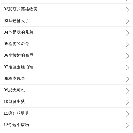
02悲哀的英雄救美
03我爸捅人了
04他是我的兄弟
05程虎的命令
06李娇娇的侮辱
07走就走谁怕谁
08程虎现身
09忍无可忍
10舅舅出狱
11疯狂的舅舅
12你这个废物