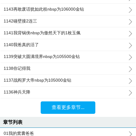
1143再敢废话犹如此枝nbsp为106000金钻
1142碰壁接2连三
1141我背锅侠nbsp为傲然天下的1枚玉佩
1140我爸真的活了
1139突破大圆满境界nbsp为105500金钻
1138你记得我
1137战阎罗大帝nbsp为105000金钻
1136神兵天降
查看更多章节...
章节列表
01我的窝囊爸爸