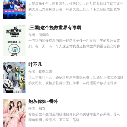
大景康乐七年，朝政紊乱，外族叩边，内乱四起持续了两百多年
的大景已然是风垂日暮，可是大景上到天子下至朝臣依旧党争
不...
[三国]这个挽救世界有毒啊
作者：面瘫响
一句话的简介崩溃的跟一群糙汉子住一起拯救世界的欢乐日常
剧。有一天，有一个人这么对我说道挽救世界的重任就交给你...
叶不凡
作者：超爽黑啤
大三学生叶不凡，碰瓷给母亲筹集医药费，却遇到不按套路出牌
的女司机，被撞后获得古医门传承，从此通医术修功法玩转...
炮灰你妹+番外
作者：知衣
标签前世今生阴差阳错仙侠修真穿书关键字主角苏果果，苏沉┃
配角黎明，欧阳祁，卫言卿，苏醒┃...