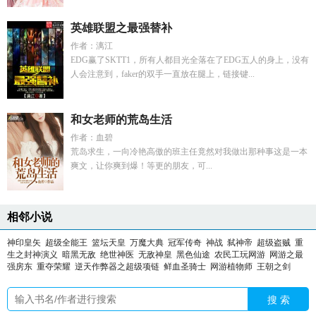
英雄联盟之最强替补
作者：漓江
EDG赢了SKTT1，所有人都目光全落在了EDG五人的身上，没有
人会注意到，faker的双手一直放在腿上，链接键...
和女老师的荒岛生活
作者：血碧
荒岛求生，一向冷艳高傲的班主任竟然对我做出那种事这是一本
爽文，让你爽到爆！等更的朋友，可...
相邻小说
神印皇矢
超级全能王
篮坛天皇
万魔大典
冠军传奇
神战
弑神帝
超级盗贼
重
生之封神演义
暗黑无敌
绝世神医
无敌神皇
黑色仙途
农民工玩网游
网游之最
强房东
重夺荣耀
逆天作弊器之超级项链
鲜血圣骑士
网游植物师
王朝之剑
搜 索