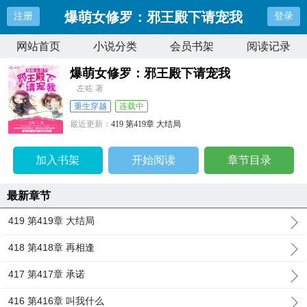
爆萌女修罗：邪王殿下请宠我
注册
登录
网站首页
小说分类
会员书架
阅读记录
爆萌女修罗：邪王殿下请宠我
左咗 著
重生穿越
连载中
最近更新：
419 第419章 大结局
更新时间：
2026-04-11 07:14:17
加入书架
开始阅读
章节目录
最新章节
419 第419章 大结局
418 第418章 再相逢
417 第417章 承诺
416 第416章 叫我什么