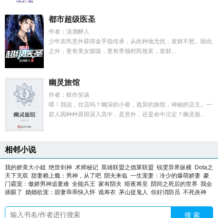
都市超级医圣
作者：淡酒醉人
少年农民意外获得金手指传承，从此种地无忧，发财不愁。除此
之外，更有美女咳咳，更有带领村民致富，发财...
幽灵旅馆
作者：权作笑谈
喂！我说，住店吗？幽深的小巷，诡异的旅馆，神秘的店主。一
群人因种种原因误入其中，是意外，还是命中注定？幽灵旅...
相邻小说
我的娇美大小姐
绝世剑神
术师秘记
英雄联盟之德莱联盟
锐雯异界纵横
Dota之
天下无双
甜妻赖上瘾：男神，从了吧
阴夫来临
一生宠妻：冷少的爆萌娇妻
豪
门霸宠：傲娇男神追妻难
全能兵王
家有阴夫
暗夜将至
阴间之死后的世界
我会
插眼了
婚婚欲宠：甜妻乖乖快入怀
诡寿衣
茅山捉鬼人
你好消防员
不死炎神
搜 索