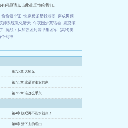
 如有问题请点击此处反馈给我们...
，偷偷领个证
快穿反派是我老婆
穿成男频
筑师系统教化诸天
午夜围炉茶话会
媚惑倾
了
抗战：从加强团到装甲集团军
[高H]美
两个剑神
第727章 大师兄
第723章 这是谢淮安的家
第719章 谁这么手欠
第4章 脱吧再不洗水就凉了
第8章 活下去的理由