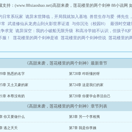
：(www.88xiaoshuo.net)高甜来袭，莲花楼里的两个剑神 88小说网
的日常系玩家
诡异末世降临，开局我就加入基地
兽世生存与爱
傅先生
异常
武道修仙从龙虎山到火影世界证道
与你沉沦（校园H）
最强时空建
批争求宠
诡异深空：我的小破船无限升级
和高冷学姐不认识，但孩子8岁
不服！
莲花楼里的两个剑神是谁
莲花楼里的两个剑神些说
莲花楼里的
《高甜来袭，莲花楼里的两个剑神》最新章节
29章 熟悉的名字
第728章 咋听懂的呀
25章 又土又豪的家
第724章 这是我们的家
21章 本尊没有奶
第720章 你要学会养活自己
《高甜来袭，莲花楼里的两个剑神》章节列表
章 你又要做什么
第3章 另一个李相夷
章 逃之夭夭
第7章 我是你李姨