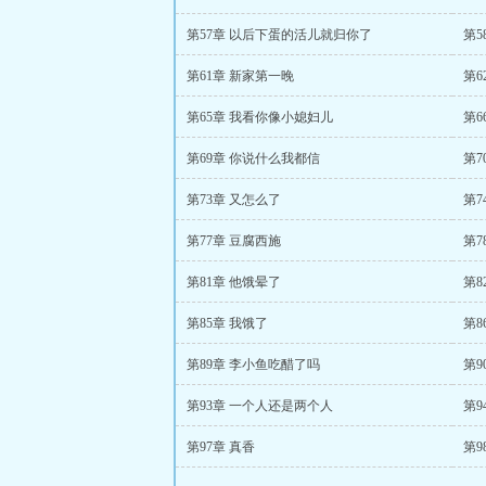
第57章 以后下蛋的活儿就归你了
第5
第61章 新家第一晚
第6
第65章 我看你像小媳妇儿
第6
第69章 你说什么我都信
第7
第73章 又怎么了
第7
第77章 豆腐西施
第7
第81章 他饿晕了
第
第85章 我饿了
第8
第89章 李小鱼吃醋了吗
第9
第93章 一个人还是两个人
第9
第97章 真香
第9