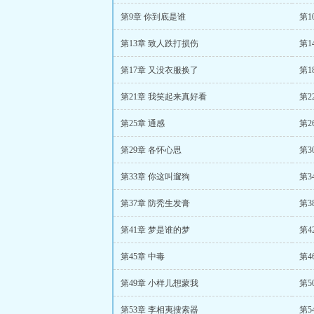
第9章 你到底是谁
第1
第13章 致人跌打损伤
第1
第17章 又没衣服换了
第1
第21章 我笑起来真好看
第2
第25章 通感
第2
第29章 各怀心思
第3
第33章 你这叫遛狗
第3
第37章 防秃生发膏
第3
第41章 梦是谁的梦
第4
第45章 中毒
第4
第49章 小样儿想蒙我
第5
第53章 李相夷搜索器
第5