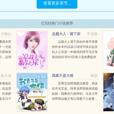
查看更多章节...
已完结热门小说推荐
大顺心
总裁大人：请下床
平原夜
遭遇末世
总裁大人请下床由作者平原夜
个一无是
创作全本作品该小说情节跌宕起伏
吃那味道
扣人心弦是一本难得的情节与文笔
豆，运用
俱佳的好书919言情小说免费提供
失落的美
总裁大人请下床全文无弹窗的纯文
字在线阅读。...
皇天域
我真不是大佬
锦瑟
带着疯狂
至尊宝说帮我救活紫霞，我送
，在这里
你月光宝盒。段誉说帮我推倒语嫣
。外表娇
妹妹，我教你六脉神剑。玉皇大帝
道女汉子
说帮我说服王母让我娶个小老婆，
不靠谱充
我让你当神仙。阎王说帮我追上孟
统。这里
婆，我把你的名字从生死簿上划