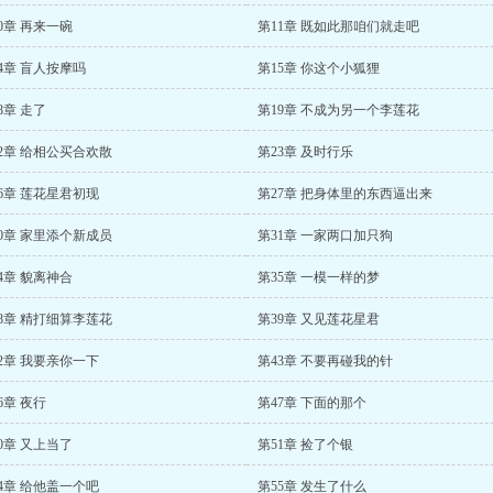
0章 再来一碗
第11章 既如此那咱们就走吧
4章 盲人按摩吗
第15章 你这个小狐狸
8章 走了
第19章 不成为另一个李莲花
2章 给相公买合欢散
第23章 及时行乐
6章 莲花星君初现
第27章 把身体里的东西逼出来
0章 家里添个新成员
第31章 一家两口加只狗
4章 貌离神合
第35章 一模一样的梦
8章 精打细算李莲花
第39章 又见莲花星君
2章 我要亲你一下
第43章 不要再碰我的针
6章 夜行
第47章 下面的那个
0章 又上当了
第51章 捡了个银
4章 给他盖一个吧
第55章 发生了什么