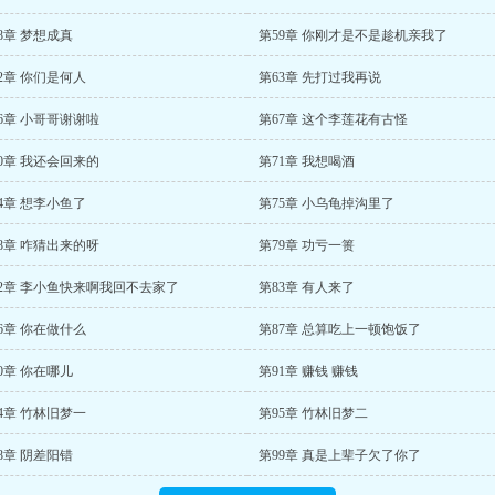
8章 梦想成真
第59章 你刚才是不是趁机亲我了
2章 你们是何人
第63章 先打过我再说
6章 小哥哥谢谢啦
第67章 这个李莲花有古怪
0章 我还会回来的
第71章 我想喝酒
4章 想李小鱼了
第75章 小乌龟掉沟里了
8章 咋猜出来的呀
第79章 功亏一篑
82章 李小鱼快来啊我回不去家了
第83章 有人来了
6章 你在做什么
第87章 总算吃上一顿饱饭了
0章 你在哪儿
第91章 赚钱 赚钱
4章 竹林旧梦一
第95章 竹林旧梦二
8章 阴差阳错
第99章 真是上辈子欠了你了