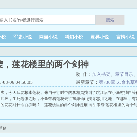
搜索
小说
军史小说
网游小说
科幻小说
灵异小说
言情小说
袭，莲花楼里的两个剑神
动 作：
加入书架
、
章节目录
8-06 04:58:05
最新章节：
第730章 未命名草
相夷，今天我要救李莲花。来自平行时空的李相夷找到了跳江后在小渔村独自等
尽废，生死边缘之际，小鱼带着莲花去往东海仙山找寻忘川之地，在那里，有新的忘川花
的花花能长命百岁吗？... 莲花楼里的两个剑神是谁 高甜来袭 莲花楼里的两个剑
草稿