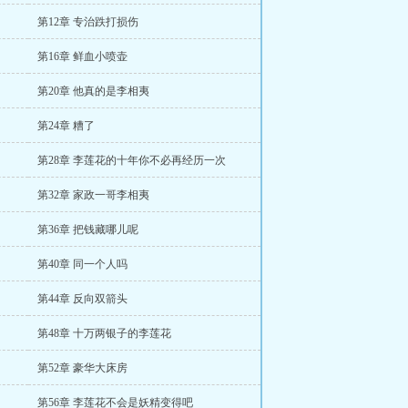
第12章 专治跌打损伤
第16章 鲜血小喷壶
第20章 他真的是李相夷
第24章 糟了
第28章 李莲花的十年你不必再经历一次
第32章 家政一哥李相夷
第36章 把钱藏哪儿呢
第40章 同一个人吗
第44章 反向双箭头
第48章 十万两银子的李莲花
第52章 豪华大床房
第56章 李莲花不会是妖精变得吧