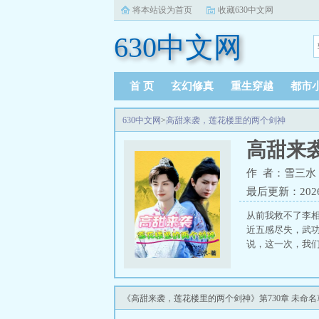
将本站设为首页
收藏630中文网
630中文网
首 页
玄幻修真
重生穿越
都市
630中文网
>
高甜来袭，莲花楼里的两个剑神
高甜来
作 者：雪三水
最后更新：2026-0
从前我救不了李
近五感尽失，武功
说，这一次，我们
《高甜来袭，莲花楼里的两个剑神》第730章 未命名