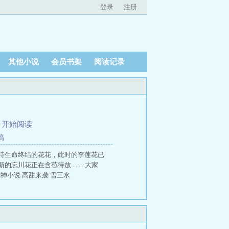
登录
注册
其他小说
会员书架
阅读记录
、
开始阅读
稿
待生命终结的花花，此时的李莲花已
正在含苞待放.........大家
神小说 高甜来袭 雪三水