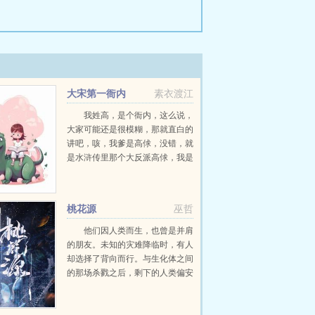
大宋第一衙内
素衣渡江
我姓高，是个衙内，这么说，
大家可能还是很模糊，那就直白的
讲吧，咳，我爹是高俅，没错，就
是水浒传里那个大反派高俅，我是
他的儿子高衙内。高铭悲催的穿越
到了草莽世界水浒传，不幸成为了
高衙内，真是好汉横行，仇人林
桃花源
巫哲
立。可他没有办法，既...
他们因人类而生，也曾是并肩
的朋友。未知的灾难降临时，有人
却选择了背向而行。与生化体之间
的那场杀戮之后，剩下的人类偏安
一隅，建立据点，在疮痍满目的世
界中孤独求生。而随着本应安全而