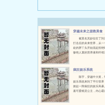
穿越未来之拯救美食
被莫名其妙拉壮丁到
打击后的未来世界，从一
处的胖丫头开始混起拒绝
惨绝人寰的营养液和纤维
老本行的探险本事，寻找
食...
疯狂娱乐系统
陈宇，穿越中大奖，
娱乐系统来到了平行世界
掀起一阵疯狂的娱乐风暴
羞可爱精灵公主，内心霸
的系统精灵小优。还有那
满恶趣味逼得人疯狂的系